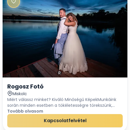
Rogosz Fotó
Miskolc
Miért válassz minket? Kiváló Minőségű KépekMunkáink
során minden esetben a tökéletességre törekszünk,
igyekszünk a legjobb tudásunk szerint elvégezni a
Tovább olvasom
feladatot. Szakmai TapasztalatTöbb m...
Kapcsolatfelvétel