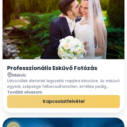
Professzionális Esküvő Fotózás
Miskolc
Üdvözöllek életetek legszebb napjára készülve. Az esküvő
egyedi, szépsége felbecsülhetetlen, emléke pedig
felejthetetlenné válhat egy kreatív Esküvői Fotós
Tovább olvasom
segítségével. Professzionális Esküvő Fot...
Kapcsolatfelvétel