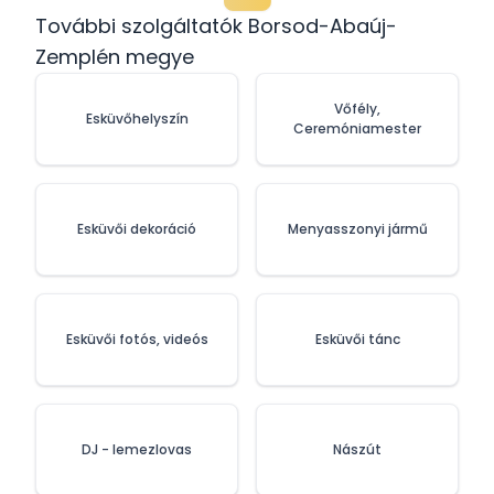
További szolgáltatók Borsod-Abaúj-
Zemplén megye
Vőfély,
Esküvőhelyszín
Ceremóniamester
Esküvői dekoráció
Menyasszonyi jármű
Esküvői fotós, videós
Esküvői tánc
DJ - lemezlovas
Nászút