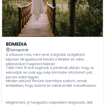
BDMEDIA
Sárospatak
A stílusunk más, mint amit a legtöbb szolgáltató
képvisel. Mi igyekszünk kerülni a kliséket és valós
pillanatokat megőrizni Nektek!
Több mint 10 éve segítünk a pároknak abban, hogy az
esküvőjük ne csak egy szép köntösbe öltöztetett pár
perces videó legyen.
Minden esküvői filmünk személyre szabott, annak
érdekében, hogy őszinte és valódi emlék maradhasson.
Megbízható, jó hangulatú csapatként dolgozunk, akik