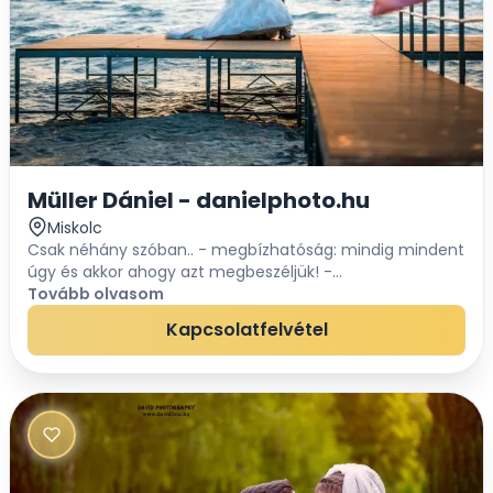
Müller Dániel - danielphoto.hu
Miskolc
Csak néhány szóban.. - megbízhatóság: mindig mindent
úgy és akkor ahogy azt megbeszéljük! -
lelkiismeretesség: mintha a saját esküvőmet
Tovább olvasom
fotóznám! - könnyedén: nincs izgulás, nincs fáradtsá...
Kapcsolatfelvétel