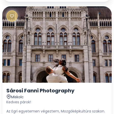
Sárosi Fanni Photography
Miskolc
Kedves párok!
Az Egri egyetemen végeztem, Mozgóképkultúra szakon.