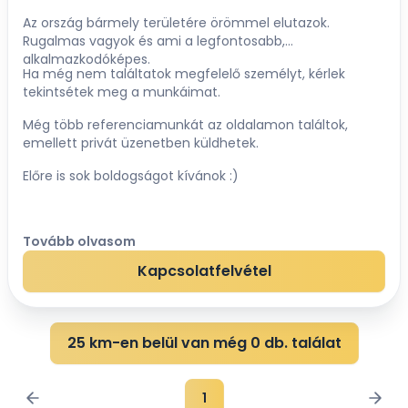
Az ország bármely területére örömmel elutazok.
Rugalmas vagyok és ami a legfontosabb,
alkalmazkodóképes.
Ha még nem találtatok megfelelő személyt, kérlek
tekintsétek meg a munkáimat.
Még több referenciamunkát az oldalamon találtok,
emellett privát üzenetben küldhetek.
Előre is sok boldogságot kívánok :)
Tovább olvasom
Kapcsolatfelvétel
25 km-en belül van még 0 db. találat
1