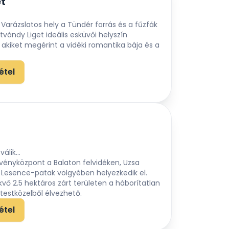
et
Varázslatos hely a Tündér forrás és a fűzfák
tvándy Liget ideális esküvői helyszín
akiket megérint a vidéki romantika bája és a
étel
álik...
vényközpont a Balaton felvidéken, Uzsa
a Lesence-patak völgyében helyezkedik el.
vő 2.5 hektáros zárt területen a háborítatlan
testközelből élvezhető.
es főútról egy vadregényes erdei
étel
egközelíteni.
 vendégeket a páratlan természeti