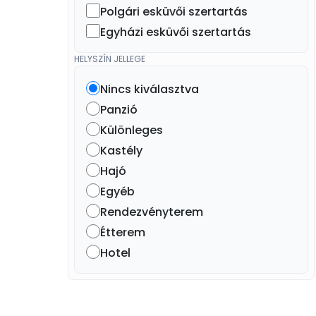
Polgári esküvői szertartás
Egyházi esküvői szertartás
HELYSZÍN JELLEGE
Nincs kiválasztva
Panzió
Különleges
Kastély
Hajó
Egyéb
Rendezvényterem
Étterem
Hotel