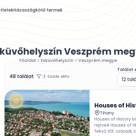
tletek
Házasságkötő termek
sküvőhelyszín Veszprém meg
Főoldal
Esküvőhelyszín
Veszprém megye
Találat 
48 találat
1
Szűrés aktív
12 tal
Houses of His
Tihany
Houses of History b
rejtveA Houses of Hi
fekvő XIX. századi,