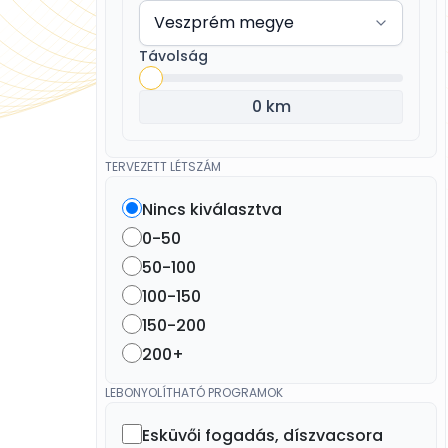
Távolság
0 km
TERVEZETT LÉTSZÁM
Nincs kiválasztva
0-50
50-100
100-150
150-200
200+
LEBONYOLÍTHATÓ PROGRAMOK
Esküvői fogadás, díszvacsora