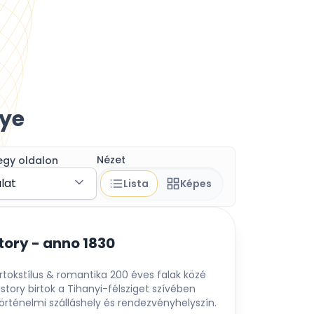
ye
Nézet
egy oldalon
álat
Lista
Képes
tory - anno 1830
irtokstílus & romantika 200 éves falak közé
story birtok a Tihanyi-félsziget szívében
 történelmi szálláshely és rendezvényhelyszín.