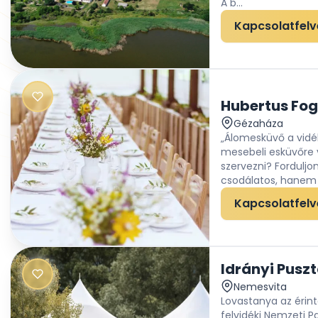
A b...
Kapcsolatfelv
Hubertus Fo
Gézaháza
„Álomesküvő a vidé
mesebeli esküvőre 
szervezni? Fordulj
csodálatos, hanem a
Kapcsolatfelv
Idrányi Pusz
Nemesvita
Lovastanya az érint
felvidéki Nemzeti P