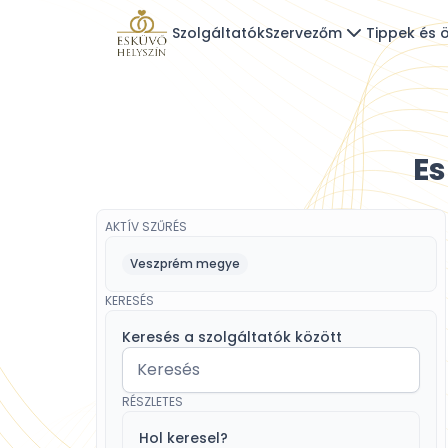
Szolgáltatók
Szervezőm
Tippek és ö
E
AKTÍV SZŰRÉS
Veszprém megye
KERESÉS
Keresés a szolgáltatók között
RÉSZLETES
Hol keresel?