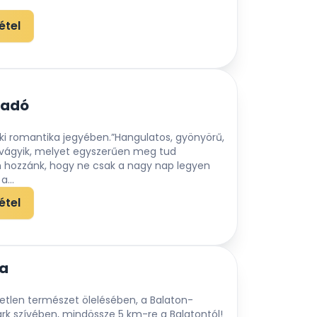
étel
gadó
ki romantika jegyében.”Hangulatos, gyönyörű,
vágyik, melyet egyszerűen meg tud
on hozzánk, hogy ne csak a nagy nap legyen
...
étel
ta
etlen természet ölelésében, a Balaton-
ark szívében, mindössze 5 km-re a Balatontól!