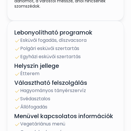
dánomot, a várostól messze, ahol nincsenek
szomszédok.
Lebonyolítható programok
Esküvői fogadás, díszvacsora
Polgári esküvői szertartás
Egyházi esküvői szertartás
Helyszín jellege
Étterem
Választható felszolgálás
Hagyományos tányérszervíz
Svédasztalos
Állófogadás
Menüvel kapcsolatos információk
Vegetáriánus menü