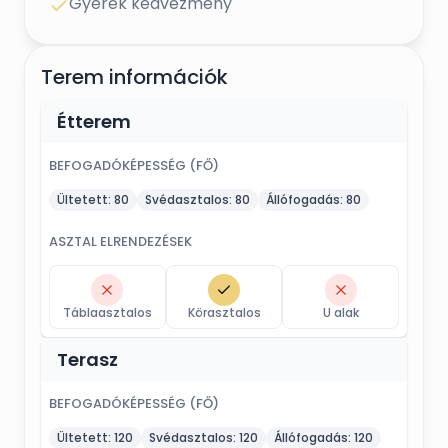
Gyerek kedvezmény
Terem információk
Étterem
BEFOGADÓKÉPESSÉG (FŐ)
Ültetett:
80
Svédasztalos:
80
Állófogadás:
80
ASZTAL ELRENDEZÉSEK
Táblaasztalos
Körasztalos
U alak
Terasz
BEFOGADÓKÉPESSÉG (FŐ)
Ültetett:
120
Svédasztalos:
120
Állófogadás:
120