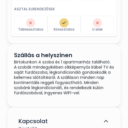
ASZTAL ELRENDEZÉSEK
Táblaasztalos
Körasztalos
U alak
Szállás a helyszínen
Birtokunkon 4 szoba és 1 apartmanház található.
A szobák mindegyikében síkképernyős kábel TV és
saját fürdőszoba, légkondícionáló gondoskodik a
kellemes időtöltésről. A szálláson minden nap
kontinentális reggeli fogyasztható. Minden
szobánk légkondícionált, és rendelkezik külön
fürdőszobával, ingyenes WIFI-vel.
Kapcsolat