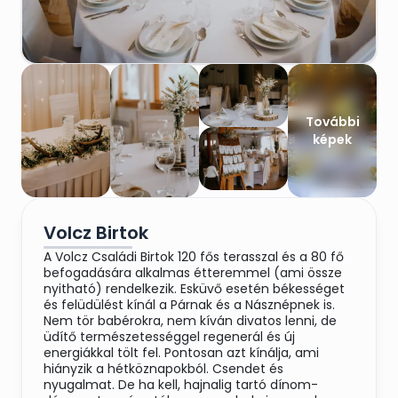
További
képek
Volcz Birtok
A Volcz Családi Birtok 120 fős terasszal és a 80 fő
befogadására alkalmas étteremmel (ami össze
nyitható) rendelkezik. Esküvő esetén békességet
és felüdülést kínál a Párnak és a Násznépnek is.
Nem tör babérokra, nem kíván divatos lenni, de
üdítő természetességgel regenerál és új
energiákkal tölt fel. Pontosan azt kínálja, ami
hiányzik a hétköznapokból. Csendet és
nyugalmat. De ha kell, hajnalig tartó dínom-