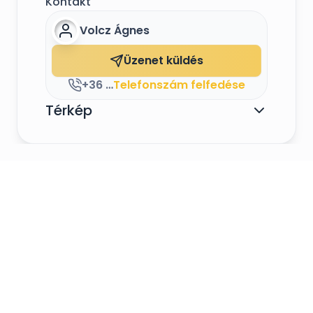
Kontakt
Volcz Ágnes
Üzenet küldés
+36 70 409 5320
Telefonszám felfedése
Térkép