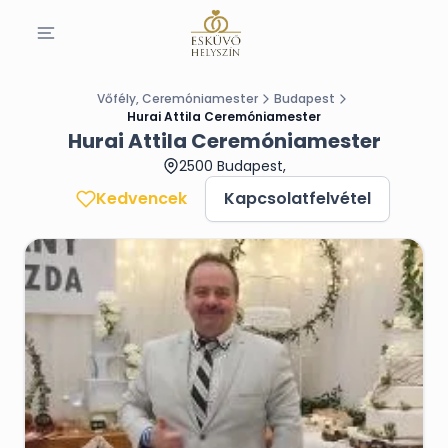
Vőfély, Ceremóniamester
Budapest
Hurai Attila Ceremóniamester
Hurai Attila Ceremóniamester
2500 Budapest,
Kedvencek
Kapcsolatfelvétel