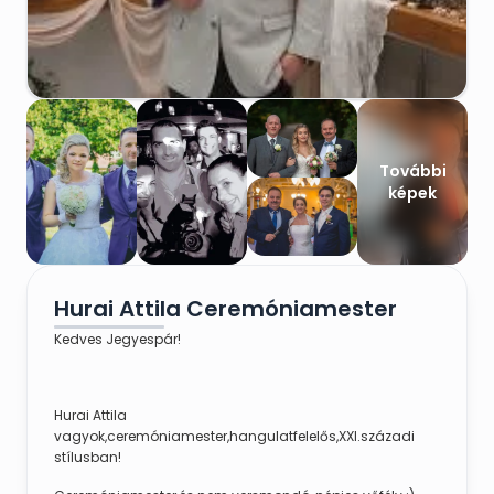
További
képek
Hurai Attila Ceremóniamester
Kedves Jegyespár!
Hurai Attila
vagyok,ceremóniamester,hangulatfelelős,XXI.századi
stílusban!