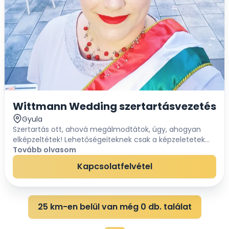
Wittmann Wedding szertartásvezetés
Gyula
Szertartás ott, ahová megálmodtátok, úgy, ahogyan
elképzeltétek! Lehetőségeiteknek csak a képzeletetek
szab határt. Szertartásvezetés akár két nyelven is! Nem
Tovább olvasom
lesz szükség tolmácsra, ha a magyar...
Kapcsolatfelvétel
25 km-en belül van még 0 db. találat