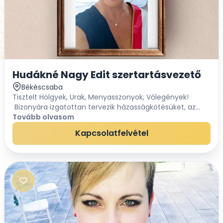
Hudákné Nagy Edit szertartásvezető
Békéscsaba
Tisztelt Hölgyek, Urak, Menyasszonyok, Vőlegények!
Bizonyára izgatottan tervezik házasságkötésüket, az
esküvőt, a szertartást, a nagy nap buliját.Akár szűk
Tovább olvasom
körben, akár nagy társaságban szeretnék...
Kapcsolatfelvétel