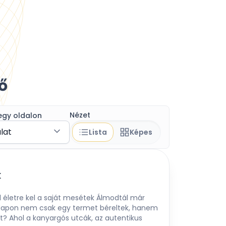
ő
Nézet
egy oldalon
álat
Lista
Képes
k
 életre kel a saját mesétek Álmodtál már
 Napon nem csak egy termet béreltek, hanem
ot? Ahol a kanyargós utcák, az autentikus