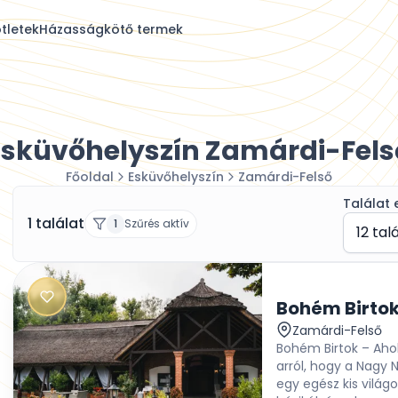
tletek
Házasságkötő termek
Esküvőhelyszín Zamárdi-Fels
Főoldal
Esküvőhelyszín
Zamárdi-Felső
Találat 
1 találat
1
Szűrés aktív
12 tal
Bohém Birto
Zamárdi-Felső
Bohém Birtok – Ahol
arról, hogy a Nagy
egy egész kis világ