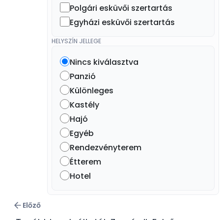
Polgári esküvői szertartás
Egyházi esküvői szertartás
HELYSZÍN JELLEGE
Nincs kiválasztva
Panzió
Különleges
Kastély
Hajó
Egyéb
Rendezvényterem
Étterem
Hotel
Előző