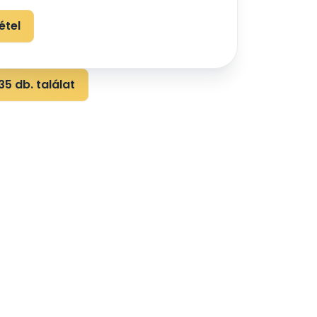
étel
5 db. találat