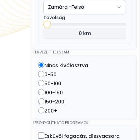
Távolság
0 km
TERVEZETT LÉTSZÁM
Nincs kiválasztva
0-50
50-100
100-150
150-200
200+
LEBONYOLÍTHATÓ PROGRAMOK
Esküvői fogadás, díszvacsora