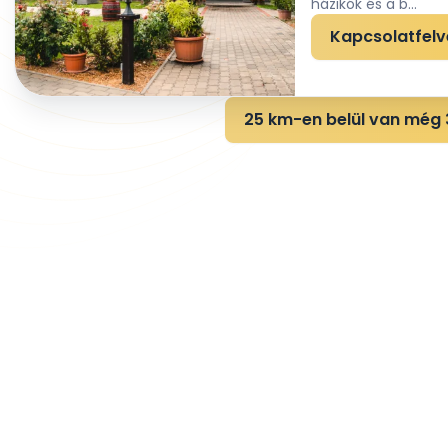
házikók és a b...
Kapcsolatfelv
25 km-en belül van még 3