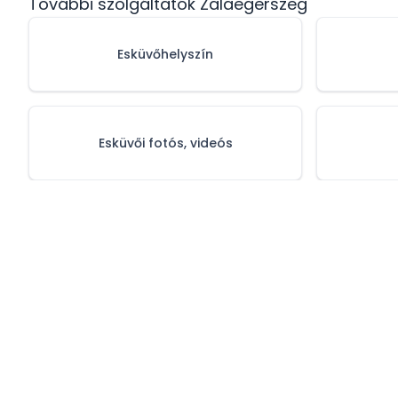
További szolgáltatók Zalaegerszeg
Esküvőhelyszín
Esküvői fotós, videós