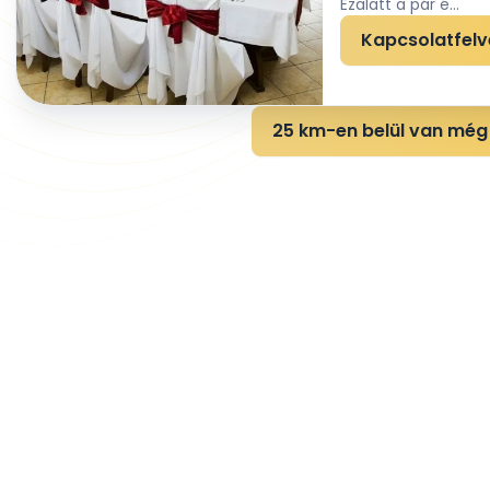
Ezalatt a pár é...
Kapcsolatfelv
25 km-en belül van még 