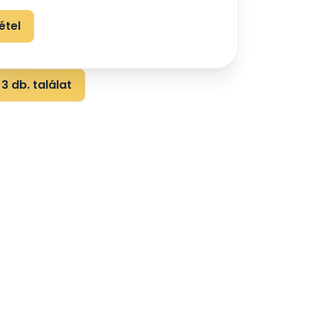
étel
3 db. találat