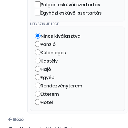
Polgári esküvői szertartás
Egyházi esküvői szertartás
HELYSZÍN JELLEGE
Nincs kiválasztva
Panzió
Különleges
Kastély
Hajó
Egyéb
Rendezvényterem
Étterem
Hotel
Előző