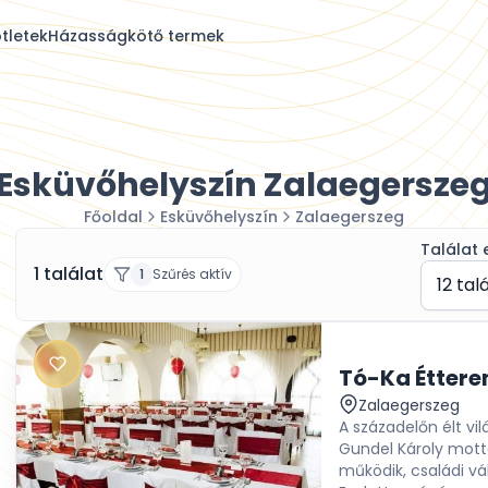
tletek
Házasságkötő termek
Esküvőhelyszín Zalaegersze
Főoldal
Esküvőhelyszín
Zalaegerszeg
Találat 
1 találat
1
Szűrés aktív
12 tal
Tó-Ka Éttere
Zalaegerszeg
A századelőn élt v
Gundel Károly mottó
működik, családi vá