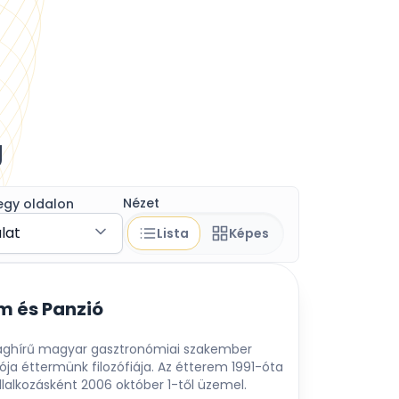
g
Nézet
egy oldalon
álat
Lista
Képes
m és Panzió
ilághírű magyar gasztronómiai szakember
ja éttermünk filozófiája. Az étterem 1991-óta
llalkozásként 2006 október 1-től üzemel.