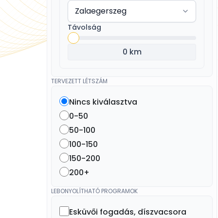
Távolság
0 km
TERVEZETT LÉTSZÁM
Nincs kiválasztva
0-50
50-100
100-150
150-200
200+
LEBONYOLÍTHATÓ PROGRAMOK
Esküvői fogadás, díszvacsora