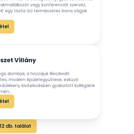
szakmailálkozót vagy konferenciát szervez,
 egy tiszta ízű természetes borra vágyik
étel
szet Villány
égű dombjai, a hozzájuk illeszkedő
rtes, modern épületegyüttese, esküvő
dülékeny kivitelezésben gyakorlott kollégáink
lmén...
étel
2 db. találat