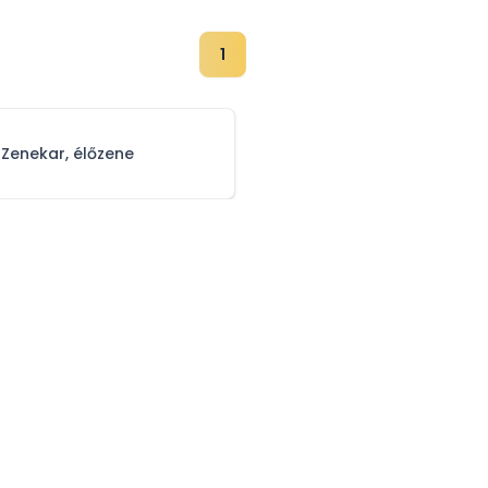
1
Zenekar, élőzene
tájékoztató
Impresszum
Médiaajánlat
Sz