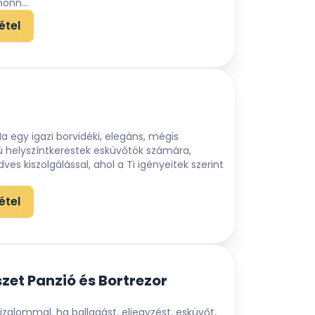
nn...
étel
 egy igazi borvidéki, elegáns, mégis
ú helyszíntkerestek esküvőtök számára,
ves kiszolgálással, ahol a Ti igényeitek szerint
étel
zet Panzió és Bortrezor
izalommal, ha ballagást, eljegyzést, esküvőt,