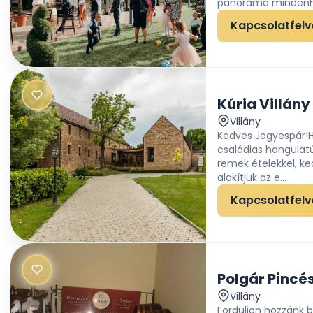
panoráma mindenho
Kapcsolatfelv
Kúria Villány
Villány
Kedves Jegyespár!Ha
családias hangulat
remek ételekkel, ked
alakítjuk az e...
Kapcsolatfelv
Polgár Pincés
Villány
Forduljon hozzánk b