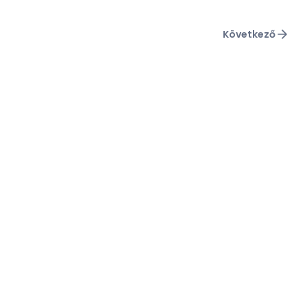
Következő
olgáltatóknak