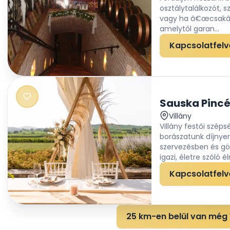
osztálytalálkozót, 
vagy ha â€œcsakâ€
amelytől garan...
Kapcsolatfelv
Sauska Pincé
Villány
Villány festői széps
borászatunk díjnye
szervezésben és gör
igazi, életre szóló é
Kapcsolatfelv
25 km-en belül van még 1