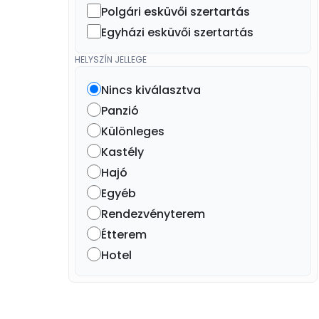
Polgári esküvői szertartás
Egyházi esküvői szertartás
HELYSZÍN JELLEGE
Nincs kiválasztva
Panzió
Különleges
Kastély
Hajó
Egyéb
Rendezvényterem
Étterem
Hotel