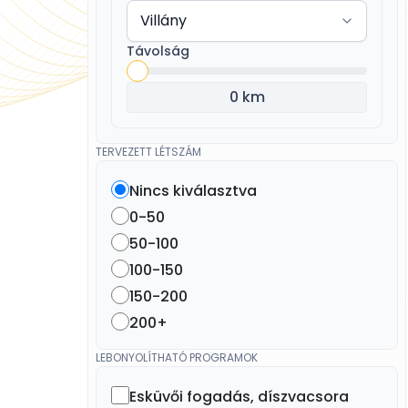
Távolság
0 km
TERVEZETT LÉTSZÁM
Nincs kiválasztva
0-50
50-100
100-150
150-200
200+
LEBONYOLÍTHATÓ PROGRAMOK
Esküvői fogadás, díszvacsora