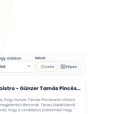
Nézet
egy oldalon
álat
Lista
Képes
Grandior Borbistro - Günzer Tamás Pincészete
óra, hogy Günzer Tamás Pincészete otthont
egjelenésű Bistronak. Terasz kialakításnál
 volt, hogy a csodálatos Szársomlyó hegy