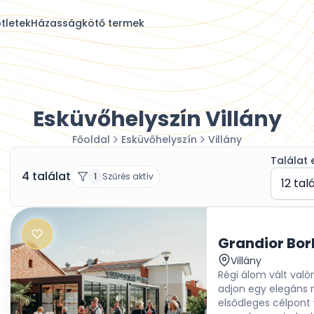
tletek
Házasságkötő termek
Esküvőhelyszín Villány
Főoldal
Esküvőhelyszín
Villány
Találat 
4 találat
1
Szűrés aktív
12 tal
Villány
Régi álom vált val
adjon egy elegáns m
elsődleges célpont