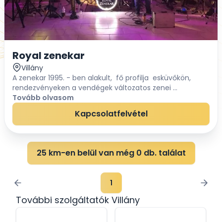
Royal zenekar
Villány
A zenekar 1995. - ben alakult, fő profilja esküvőkön,
rendezvényeken a vendégek változatos zenei
szórakoztatása élő előadással. Repertoárunkat
Tovább olvasom
igyekszünk minél tágabb zenei irányokba terelni, hogy...
Kapcsolatfelvétel
25 km-en belül van még 0 db. találat
1
További szolgáltatók Villány