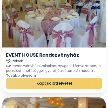
EVENT HOUSE Rendezvényház
Szolnok
ÚJ! Rendezvényház Szolnokon, nyugodt környezetben, jó
parkolási lehetőséggel, gyerekjátszótérrel.A modern
rendezvény sátor hűthető és fűthető. A hagyományos
Tovább olvasom
ízektől a modern konyháig bármit választh...
Kapcsolatfelvétel