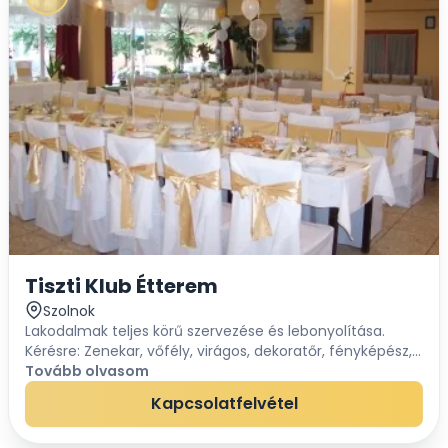
Tiszti Klub Étterem
Szolnok
Lakodalmak teljes körű szervezése és lebonyolítása.
Kérésre: Zenekar, vőfély, virágos, dekoratőr, fényképész,
videós leszervezése. Esküvő előtti vendégfogadás
Tovább olvasom
svédasztalos étel, ital kínálással, menny...
Kapcsolatfelvétel