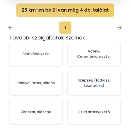
25 km-en belül van még 4 db. találat
1
További szolgáltatók Szolnok
Vőfély,
Esküvőhelyszín
Ceremóniamester
Szépség (fodrász,
Esküvői fotós, videós
kozmetika)
Zenekar, élőzene
Szertartásvezető