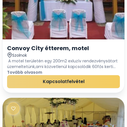
Convoy City étterem, motel
Szolnok
A motel területén egy 200m2 exluzív rendezvénysátort
üzemeltetünk,ami közvetlenül kapcsolódik 60fős kerti
létesítményünkhöz.Ezt a rendezvényhelyszínünket
Tovább olvasom
ajánljuk az üzleti szférának, mivel lehet...
Kapcsolatfelvétel