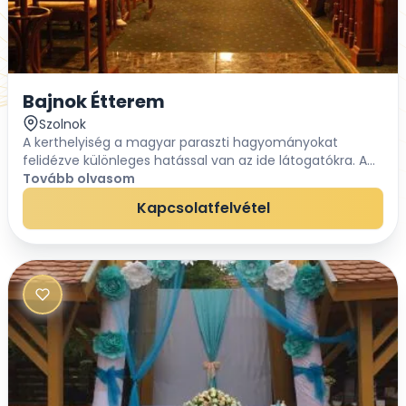
Bajnok Étterem
Szolnok
A kerthelyiség a magyar paraszti hagyományokat
felidézve különleges hatással van az ide látogatókra. A
falakon korabeli paraszti szerszámok és a sok piros
Tovább olvasom
muskátli udvarház jellegűvé varázsolja. A pin...
Kapcsolatfelvétel