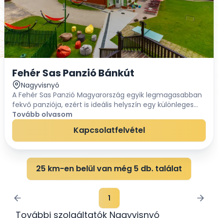
Fehér Sas Panzió Bánkút
Nagyvisnyó
A Fehér Sas Panzió Magyarország egyik legmagasabban
fekvő panziója, ezért is ideális helyszín egy különleges
erdei esküvő megrendezésére. Csendes, szmogmentes
Tovább olvasom
övezetben mondhatjátok ki a boldogító ige...
Kapcsolatfelvétel
25 km-en belül van még 5 db. találat
1
További szolgáltatók Nagyvisnyó