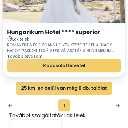
Hungarikum Hotel **** superior
Lakitelek
ROMANTIKUS ÉS ELEGÁNS HELYEN KÉPZELTÉK EL A "NAGY
NAPOT"?AKKOR TÖKÉLETES VÁLASZTÁS A HUNGARIKUM
HOTEL**** SUPERIOR! A hotel hátsó díszkertje tavasztól
Tovább olvasom
őszig elbűvölő környezettel várja a házasod...
Kapcsolatfelvétel
25 km-en belül van még 8 db. találat
1
További szolgáltatók Lakitelek