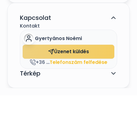
Kapcsolat
Kontakt
Gyertyános Noémi
Üzenet küldés
+36 76 549 067
Telefonszám felfedése
Térkép