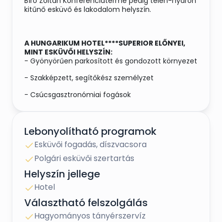
Bíró Zoltán Konferenciaterme pedig télen-nyáron
kitűnő esküvő és lakodalom helyszín.
A HUNGARIKUM HOTEL****SUPERIOR ELŐNYEI,
MINT ESKÜVŐI HELYSZÍN:
- Gyönyörűen parkosított és gondozott környezet
- Szakképzett, segítőkész személyzet
- Csúcsgasztronómiai fogások
- Klimatizált, légcserélővel ellátott termek
- Multimédiás rendszer, hangosítás és kivetítő
Lebonyolítható programok
használata
Esküvői fogadás, díszvacsora
- Szertartás és lakodalom egy helyen
Polgári esküvői szertartás
- Szálláslehetőség több mint 100 fő részére
Helyszín jellege
Hotel
- Sorompóval zárt parkolási lehetőség
Választható felszolgálás
- Személyre szóló menüajánlat a Párok igénye
szerint
Hagyományos tányérszervíz