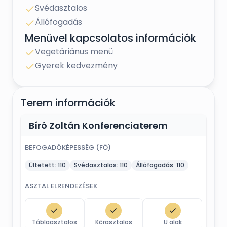
Svédasztalos
- Páratlan adottságok a felejthetetlen pillanatok
megörökítéséhez
Állófogadás
Menüvel kapcsolatos információk
Vegetáriánus menü
Fénykép: @katkaphotographer
Gyerek kedvezmény
Magazin: @eskuvoclassic
Terem információk
Bíró Zoltán Konferenciaterem
BEFOGADÓKÉPESSÉG (FŐ)
Ültetett:
110
Svédasztalos:
110
Állófogadás:
110
ASZTAL ELRENDEZÉSEK
Táblaasztalos
Körasztalos
U alak