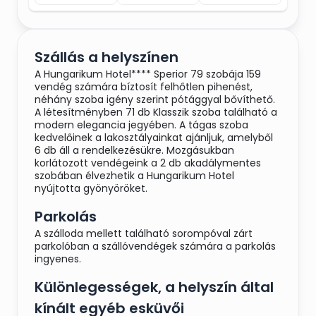
Szállás a helyszínen
A Hungarikum Hotel**** Sperior 79 szobája 159
vendég számára bíztosít felhőtlen pihenést,
néhány szoba igény szerint pótággyal bővíthető.
A létesítményben 71 db Klasszik szoba található a
modern elegancia jegyében. A tágas szoba
kedvelőinek a lakosztályainkat ajánljuk, amelyből
6 db áll a rendelkezésükre. Mozgásukban
korlátozott vendégeink a 2 db akadálymentes
szobában élvezhetik a Hungarikum Hotel
nyújtotta gyönyöröket.
Parkolás
A szálloda mellett található sorompóval zárt
parkolóban a szállóvendégek számára a parkolás
ingyenes.
Különlegességek, a helyszín által
kínált egyéb esküvői