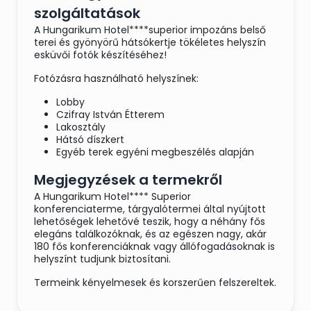
szolgáltatások
A Hungarikum Hotel****superior impozáns belső
terei és gyönyörű hátsókertje tökéletes helyszín
esküvői fotók készítéséhez!
Fotózásra használható helyszínek:
Lobby
Czifray István Étterem
Lakosztály
Hátsó díszkert
Egyéb terek egyéni megbeszélés alapján
Megjegyzések a termekről
A Hungarikum Hotel**** Superior
konferenciaterme, tárgyalótermei által nyújtott
lehetőségek lehetővé teszik, hogy a néhány fős
elegáns találkozóknak, és az egészen nagy, akár
180 fős konferenciáknak vagy állófogadásoknak is
helyszínt tudjunk biztosítani.
Termeink kényelmesek és korszerűen felszereltek.