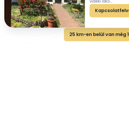
vidéki lako...
Kapcsolatfelv
25 km-en belül van még 1