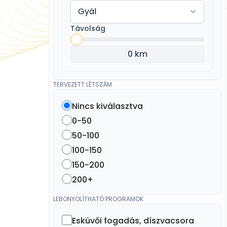
Távolság
0 km
TERVEZETT LÉTSZÁM
Nincs kiválasztva
0-50
50-100
100-150
150-200
200+
LEBONYOLÍTHATÓ PROGRAMOK
Esküvői fogadás, díszvacsora