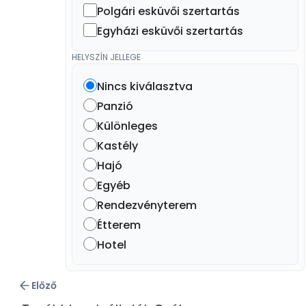
Polgári esküvői szertartás
Egyházi esküvői szertartás
HELYSZÍN JELLEGE
Nincs kiválasztva
Panzió
Különleges
Kastély
Hajó
Egyéb
Rendezvényterem
Étterem
Hotel
Előző