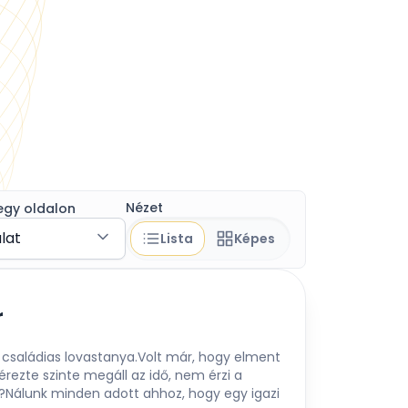
Nézet
egy oldalon
álat
Lista
Képes
r
 családias lovastanya.Volt már, hogy elment
érezte szinte megáll az idő, nem érzi a
t?Nálunk minden adott ahhoz, hogy egy igazi