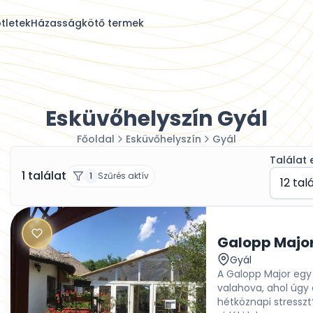
tletek
Házasságkötő termek
Esküvőhelyszín Gyál
Főoldal
Esküvőhelyszín
Gyál
Találat 
1 találat
1
Szűrés aktív
12 tal
Galopp Majo
Gyál
A Galopp Major egy
valahova, ahol úgy 
hétköznapi stressz