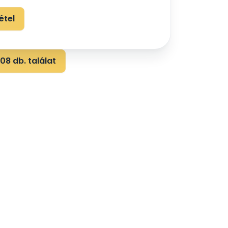
étel
08 db. találat