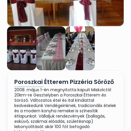
Poroszkai Étterem Pizzéria Söröző
2008. május 1-én megnyitotta kapuit Miskolctól
20km-re Gesztelyben a Poroszkai Étterem és
Söröző. Változatos étel és ital kínálattal
kedveskedünk Vendégeinknek, tradicionális ételek
és a modern konyha remekei is színesítik
étlapunkat. Vállaljuk rendezvények (ballagás,
esküvő, szakmai előadás, születésnap)
lebonyolítását akár 100 főt befogadó