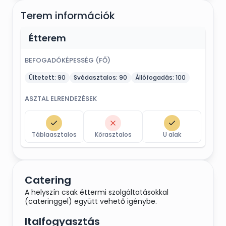
Terem információk
Étterem
BEFOGADÓKÉPESSÉG (FŐ)
Ültetett:
90
Svédasztalos:
90
Állófogadás:
100
ASZTAL ELRENDEZÉSEK
Táblaasztalos
Körasztalos
U alak
Catering
A helyszín csak éttermi szolgáltatásokkal
(cateringgel) együtt vehető igénybe.
Italfogyasztás