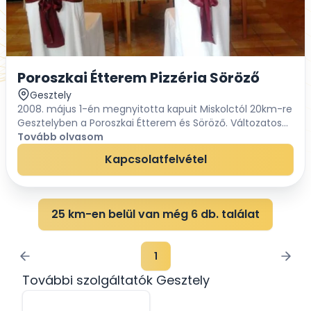
Poroszkai Étterem Pizzéria Söröző
Gesztely
2008. május 1-én megnyitotta kapuit Miskolctól 20km-re
Gesztelyben a Poroszkai Étterem és Söröző. Változatos
étel és ital kínálattal kedveskedünk Vendégeinknek,
Tovább olvasom
tradicionális ételek és a modern konyha...
Kapcsolatfelvétel
25 km-en belül van még 6 db. találat
1
További szolgáltatók Gesztely