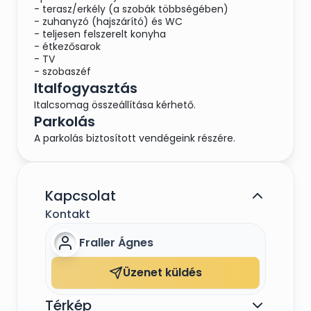
- terasz/erkély (a szobák többségében)
- zuhanyzó (hajszárító) és WC
- teljesen felszerelt konyha
- étkezősarok
- TV
- szobaszéf
Italfogyasztás
Italcsomag összeállítása kérhető.
Parkolás
A parkolás biztosított vendégeink részére.
Kapcsolat
Kontakt
Fraller Ágnes
Üzenet küldés
Térkép