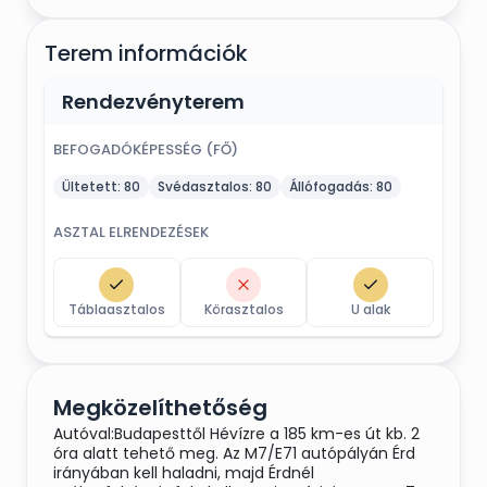
Terem információk
Rendezvényterem
BEFOGADÓKÉPESSÉG (FŐ)
Ültetett:
80
Svédasztalos:
80
Állófogadás:
80
ASZTAL ELRENDEZÉSEK
Táblaasztalos
Körasztalos
U alak
Megközelíthetőség
Autóval:Budapesttől Hévízre a 185 km-es út kb. 2
óra alatt tehető meg. Az M7/E71 autópályán Érd
irányában kell haladni, majd Érdnél