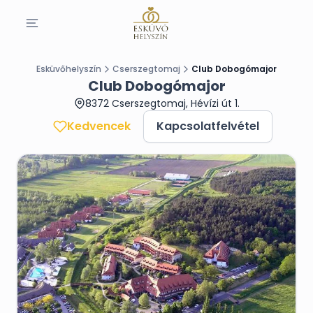
Esküvőhelyszín
Cserszegtomaj
Club Dobogómajor
Club Dobogómajor
8372 Cserszegtomaj, Hévízi út 1.
Kedvencek
Kapcsolatfelvétel