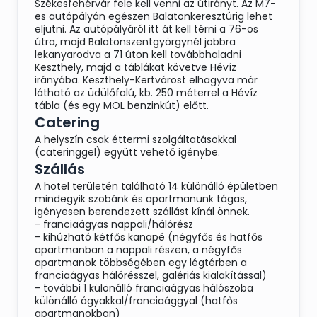
Székesfehérvár fele kell venni az útirányt. Az M7-
es autópályán egészen Balatonkeresztúrig lehet
eljutni. Az autópályáról itt át kell térni a 76-os
útra, majd Balatonszentgyörgynél jobbra
lekanyarodva a 71 úton kell továbbhaladni
Keszthely, majd a táblákat követve Hévíz
irányába. Keszthely-Kertvárost elhagyva már
látható az üdülőfalú, kb. 250 méterrel a Hévíz
tábla (és egy MOL benzinkút) előtt.
Catering
A helyszín csak éttermi szolgáltatásokkal
(cateringgel) együtt vehető igénybe.
Szállás
A hotel területén található 14 különálló épületben
mindegyik szobánk és apartmanunk tágas,
igényesen berendezett szállást kínál önnek.
- franciaágyas nappali/hálórész
- kihúzható kétfős kanapé (négyfős és hatfős
apartmanban a nappali részen, a négyfős
apartmanok többségében egy légtérben a
franciaágyas hálórésszel, galériás kialakítással)
- további 1 különálló franciaágyas hálószoba
különálló ágyakkal/franciaággyal (hatfős
apartmanokban)