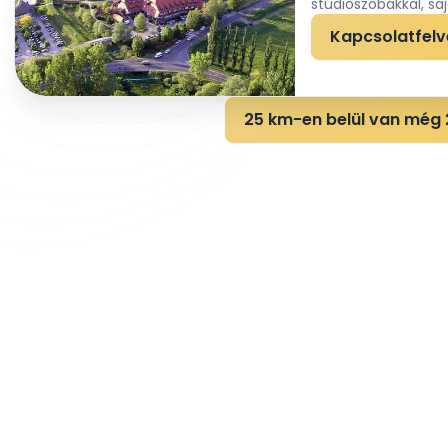
stúdiószobákkal, sajá
Kapcsolatfelv
25 km-en belül van még 2