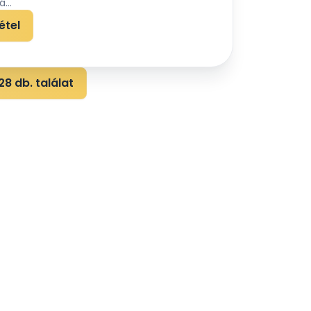
...
étel
8 db. találat