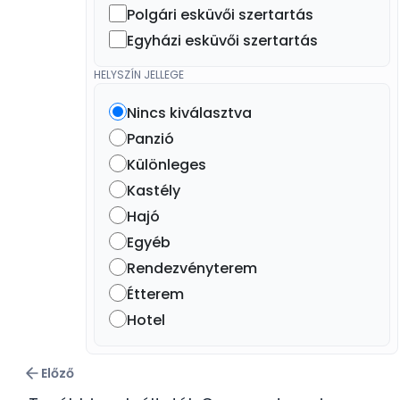
Polgári esküvői szertartás
Egyházi esküvői szertartás
HELYSZÍN JELLEGE
Nincs kiválasztva
Panzió
Különleges
Kastély
Hajó
Egyéb
Rendezvényterem
Étterem
Hotel
Előző