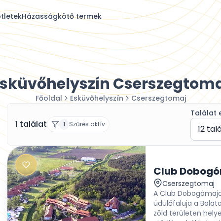
tletek
Házasságkötő termek
sküvőhelyszín Cserszegtom
Főoldal
Esküvőhelyszín
Cserszegtomaj
Találat 
1 találat
1
Szűrés aktív
12 tal
Club Dobogó
Cserszegtomaj
A Club Dobogómajor
üdülőfaluja a Balat
zöld területen hely