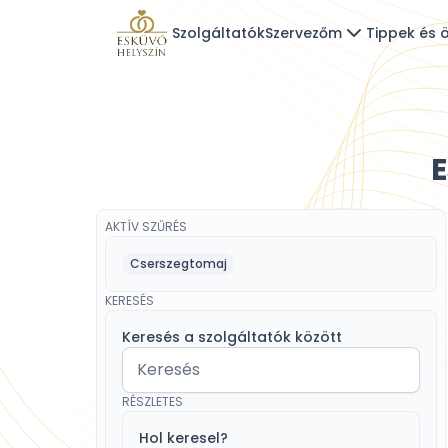
Szolgáltatók
Szervezőm
Tippek és ö
E
AKTÍV SZŰRÉS
Cserszegtomaj
KERESÉS
Keresés a szolgáltatók között
RÉSZLETES
Hol keresel?