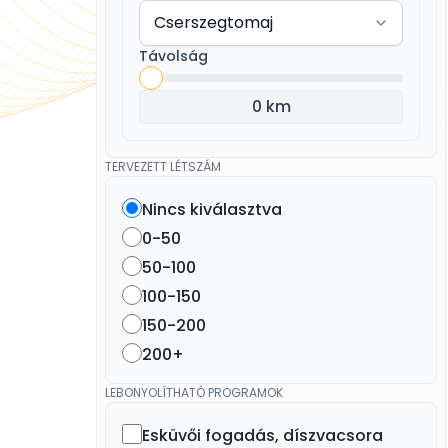
Távolság
0 km
TERVEZETT LÉTSZÁM
Nincs kiválasztva
0-50
50-100
100-150
150-200
200+
LEBONYOLÍTHATÓ PROGRAMOK
Esküvői fogadás, díszvacsora