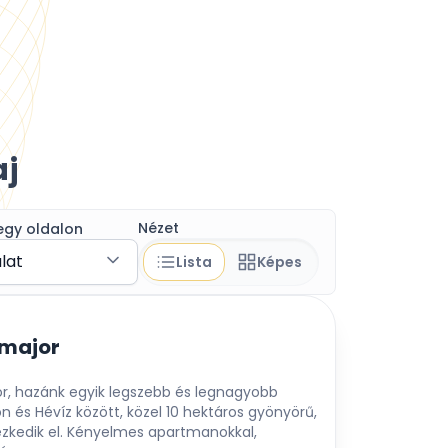
aj
Nézet
egy oldalon
álat
Lista
Képes
major
, hazánk egyik legszebb és legnagyobb
on és Hévíz között, közel 10 hektáros gyönyörű,
ezkedik el. Kényelmes apartmanokkal,