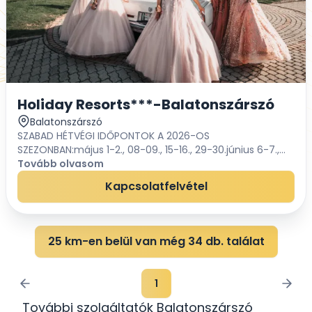
Holiday Resorts***-Balatonszárszó
Balatonszárszó
SZABAD HÉTVÉGI IDŐPONTOK A 2026-OS
SZEZONBAN:május 1-2., 08-09., 15-16., 29-30.június 6-7.,
13-14., 20-21.szeptember 12-13., 19-20.,Nincs is szebb egy a
Tovább olvasom
Balaton partján megrendezésre kerül...
Kapcsolatfelvétel
25 km-en belül van még 34 db. találat
1
További szolgáltatók Balatonszárszó