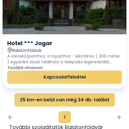
Hotel *** Jogar
Balatonföldvár
A városközponthoz, a tóparthoz - kikötőhöz ( 200 méter
) egyaránt közel található a település legeredetibb
építészeti alkotása a Hotel *** Jogar. Ez a városi szálloda
Tovább olvasom
nyugodt környezetben nyújt vendég...
Kapcsolatfelvétel
25 km-en belül van még 34 db. találat
1
További szolgáltatók Balatonföldvár