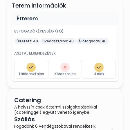
Terem információk
Étterem
BEFOGADÓKÉPESSÉG (FŐ)
Ültetett:
40
Svédasztalos:
40
Állófogadás:
40
ASZTAL ELRENDEZÉSEK
Táblaasztalos
Körasztalos
U alak
Catering
A helyszín csak éttermi szolgáltatásokkal
(cateringgel) együtt vehető igénybe.
Szállás
Fogadónk 6 vendégszobával rendelkezik,