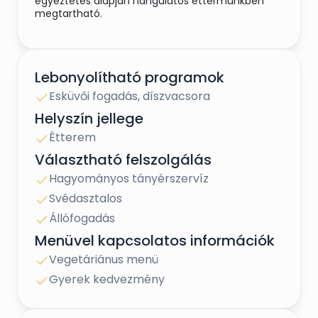
egyeztetés alapján hangulatos éttermünkben
megtartható.
Lebonyolítható programok
Esküvői fogadás, díszvacsora
Helyszín jellege
Étterem
Választható felszolgálás
Hagyományos tányérszervíz
Svédasztalos
Állófogadás
Menüvel kapcsolatos információk
Vegetáriánus menü
Gyerek kedvezmény