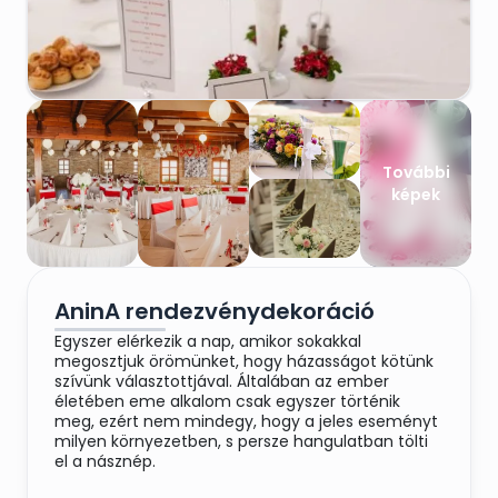
További
képek
AninA rendezvénydekoráció
Egyszer elérkezik a nap, amikor sokakkal
megosztjuk örömünket, hogy házasságot kötünk
szívünk választottjával. Általában az ember
életében eme alkalom csak egyszer történik
meg, ezért nem mindegy, hogy a jeles eseményt
milyen környezetben, s persze hangulatban tölti
el a násznép.