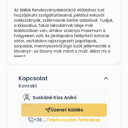
Az ANINA Rendezvénydekoráció előbbihez tud
hozzájárulni szolgáltatásaival, például esküvői
székszoknyák, székmasnik bérbe adásával. Tudjuk,
a klasszikus, falusi lakodalmak ideje már
leáldozóban van, amikor szoknya maximum a
hölgyeken volt, és járólapokra felépített katonai
sátor, asztalokra rajzszögezett papírlapok,
sörpadok, mennyezetről lógó izzók jellemezték a
látványt- ez bizony már mind a múlt. Akkor mi a
jelen?
Természetesen az igényesen, ízlésesen
feldíszített termek és asztalok látványa, amihez
komplett körű segítséget nyújt a ANINA
Kapcsolat
Rendezvénydekoráció, cégünk számos
Kontakt
lakodalommal, egyéb rendezvénnyel a háta
mögött minden igényt, egyedi kívánságot
Suskáné Kiss Anikó
teljesíteni tud. Legyen szó komplett esküvői
dekorációról, avagy olyan kiegészítőkről, mint
például a meghívók elkészítése.
Üzenet küldés
Ám most kiemelnénk talán az egyik
+36 70 93 11 898
Telefonszám felfedése
leglátványosabb elemet, a székszoknyát,