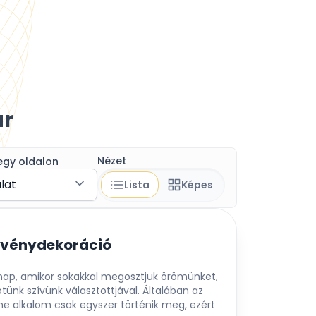
ár
Nézet
egy oldalon
álat
Lista
Képes
zvénydekoráció
 nap, amikor sokakkal megosztjuk örömünket,
ünk szívünk választottjával. Általában az
 alkalom csak egyszer történik meg, ezért