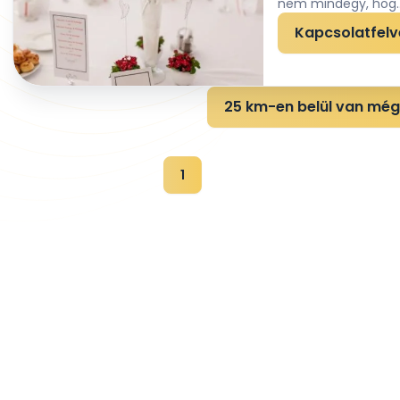
nem mindegy, hog..
Kapcsolatfelv
25 km-en belül van még 
1