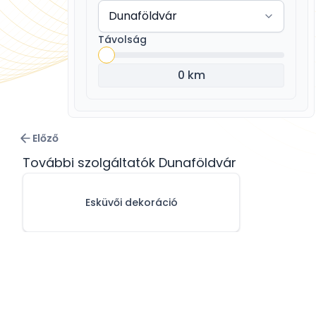
Távolság
0 km
Előző
További szolgáltatók Dunaföldvár
Esküvői dekoráció