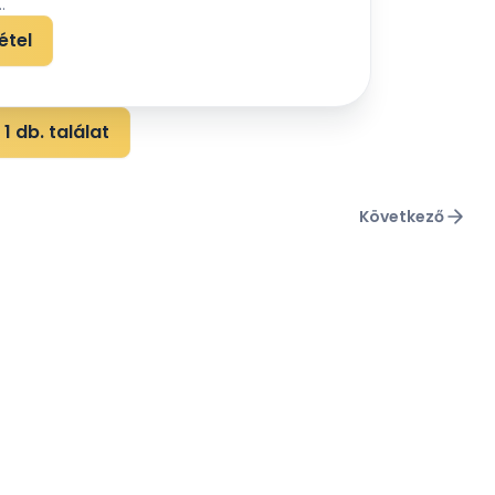
.
étel
1 db. találat
Következő