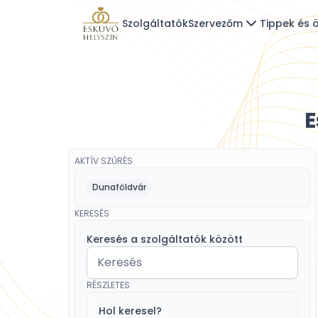
Szolgáltatók
Szervezőm
Tippek és ö
E
AKTÍV SZŰRÉS
Dunaföldvár
KERESÉS
Keresés a szolgáltatók között
RÉSZLETES
Hol keresel?