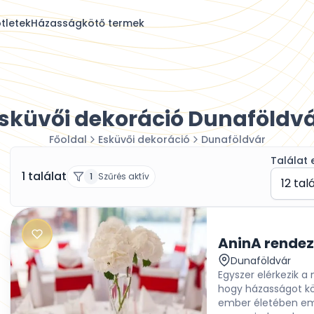
tletek
Házasságkötő termek
sküvői dekoráció Dunaföldv
Főoldal
Esküvői dekoráció
Dunaföldvár
Találat 
1 találat
1
Szűrés aktív
12 tal
AninA rende
Dunaföldvár
Egyszer elérkezik a
hogy házasságot köt
ember életében eme