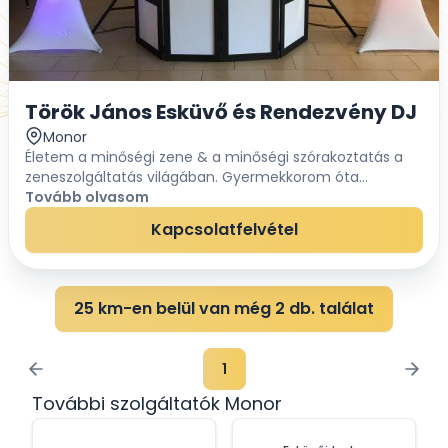
Török János Esküvő és Rendezvény DJ
Monor
Életem a minőségi zene & a minőségi szórakoztatás a
zeneszolgáltatás világában. Gyermekkorom óta
végigkísérte életemet a zene és a zene iránti szeretet,
Tovább olvasom
nem is tudtam soha olyan munkát / foglalkoz...
Kapcsolatfelvétel
25 km-en belül van még 2 db. találat
1
További szolgáltatók Monor