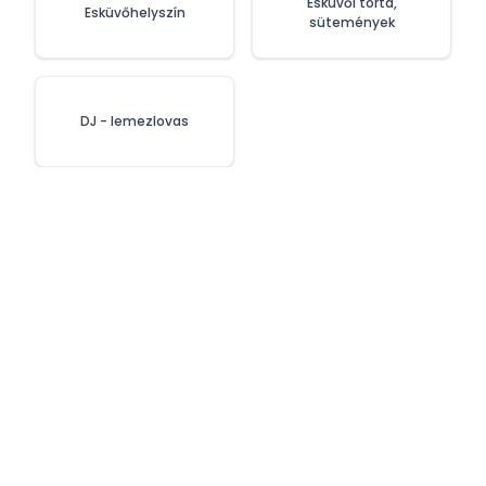
Esküvői torta,
Esküvőhelyszín
sütemények
DJ - lemezlovas