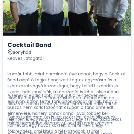
Cocktail Band
Bonyhád
Kedves Látogató!
Immár több, mint harmincöt éve annak, hogy a Cocktail
Band alapító tagjai hangszert fogtak egymásra és a
szórakozni vágyó közönségre, hogy feltett szándékuk
szerint bebizonyítsák, a tánczenét is lehet oly módon
A zenekar eddig több, mint 3000 rendezvényen,
előadni, hogy az se hangzásban, se technikailag ne
esküvőn, bálon tette tanúbizonyságát annak, hogy a
okozzon kisebb élményt, mint "professzionális" társai.
bulizás nem korlátozódhat csupán a tánc önfeledt
élményére, hanem annak annál jóval többet kell
Tapasztalja meg Ön is ezt az érzést, és találkozzunk
jelentenie, egy nagy találkozást, egy színes, tüzijátékos
minél hamarabb valamely Cocktail rendezvényen!
karnevált, egy hűvös koktélt, ami felhevít, egy
földrengést, ami kitép a hétköznapok szürke
A Cocktail Band vállalja lakodalmak, esküvők, bálok,