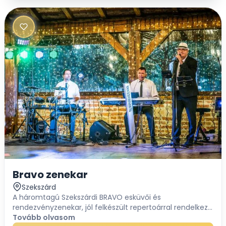
Bravo zenekar
Szekszárd
A háromtagú Szekszárdi BRAVO esküvői és
rendezvényzenekar, jól felkészült repertoárral rendelkezik
az örökzöld magyar és külföldi slágerekből, valamint
Tovább olvasom