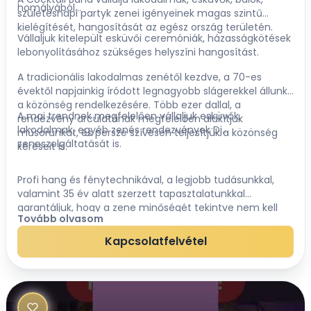
homályából...
születésnapi partyk zenei igényeinek magas szintű
kielégítését, hangosítását az egész ország területén.
Vállaljuk kitelepült esküvői ceremóniák, házasságkötések
lebonyolításához szükséges helyszíni hangosítást.
A tradicionális lakodalmas zenétől kezdve, a 70-es
évektől napjainkig íródott legnagyobb slágerekkel állunk
a közönség rendelkezésére. Több ezer dallal, a
A mai trendnek megfelelően vállaljuk esküvők,
rendezvény arculatának megfelelően alakítjuk
lakodalmak, egyéb zenés rendezvények Dj
műsorunkat, és persze szívesen teljesítjük a közönség
zeneszolgáltatását is.
kéréseit is.
Profi hang és fénytechnikával, a legjobb tudásunkkal,
valamint 35 év alatt szerzett tapasztalatunkkal
garantáljuk, hogy a zene minőségét tekintve nem kell
Tovább olvasom
kompromisszumokat kötni.
Kapcsolatfelvétel