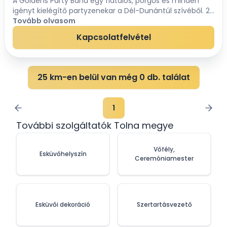
A Goldens Party Band egy fiatalos, pörgős és minden
igényt kielégítő partyzenekar a Dél-Dunántúl szívéből. 20
éves tapasztalatunkból merítve repertoárunk átöleli a
Tovább olvasom
magyar könnyűzenét a 70-es, 80-as, 9...
Kapcsolatfelvétel
25 km-en belül van még 0 db. találat
1
További szolgáltatók Tolna megye
Vőfély,
Esküvőhelyszín
Ceremóniamester
Esküvői dekoráció
Szertartásvezető