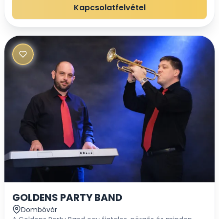
mulatós lakodalmas zenéből.A rock and roll-ok,...
Kapcsolatfelvétel
GOLDENS PARTY BAND
Dombóvár