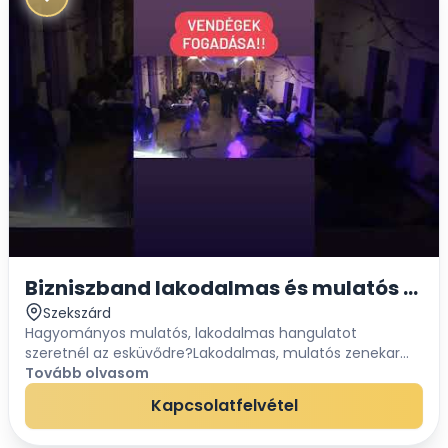
Bizniszband lakodalmas és mulatós zen
Szekszárd
Hagyományos mulatós, lakodalmas hangulatot
szeretnél az esküvődre?Lakodalmas, mulatós zenekar
TOLNA MEGYÉBEN ÉS ORSZÁGOSAN​ Zenekarunk 2 és 5 fős
Tovább olvasom
felállással vállalja lakodalmak, bálak, céges re...
Kapcsolatfelvétel