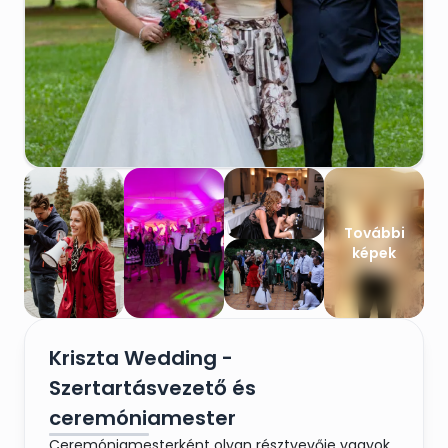
További
képek
Kriszta Wedding -
Szertartásvezető és
ceremóniamester
Ceremóniamesterként olyan résztvevője vagyok