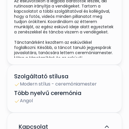
Az esküvőtökön a legjobb barátotok leszek, aki
rutinosan irányítja a vendégeket. Tartom a
kapcsolatot a többi szolgáltatóval és kollégával,
hogy a fotós, videós minden pillanatot meg
tudjon örökíteni. Koordinálom az étterem
munkáját, az egész esküvő ideje alatt egyeztetek
a zenészekkel és táncba viszem a vendégeket.
Tánctanárként kezdtem az esküvőkkel
foglalkozni. Később, a táncot tanuló jegyespárok
javaslatára, tanácsára lettem ceremóniamester.
Mára a tánctanítást és az esküvői
ceremóniamesterkedést kérhetitek egyszerre, de
egymástól függetlenül is működik. A párok egyik
fele, elsősorban azok, akik vőfélyt keresnek az
Szolgáltató stílusa
esküvőjükre, csak táncolni járnak hozzám.
Modern stílus - ceremóniamester
Azoknak a pároknak vagyok én remek választás,
akik bulizós esküvőben gondolkodnak és olyan
Több nyelvű ceremónia
ceremóniamestert keresnek, aki táncba viszi a
násznépet és fenntartja az egész lagzi
Angol
hangulatát.
Kapcsolat