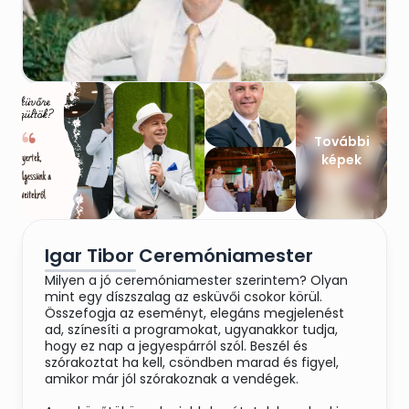
További
képek
Igar Tibor Ceremóniamester
Milyen a jó ceremóniamester szerintem? Olyan
mint egy díszszalag az esküvői csokor körül.
Összefogja az eseményt, elegáns megjelenést
ad, színesíti a programokat, ugyanakkor tudja,
hogy ez nap a jegyespárról szól. Beszél és
szórakoztat ha kell, csöndben marad és figyel,
amikor már jól szórakoznak a vendégek.