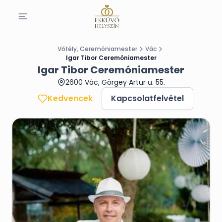
Vőfély, Ceremóniamester
Vác
Igar Tibor Ceremóniamester
Igar Tibor Ceremóniamester
2600 Vác, Görgey Artur u. 55.
Kedvencek
Kapcsolatfelvétel