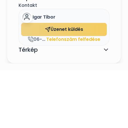
Kontakt
Igar Tibor
Üzenet küldés
06-20/4941722
Telefonszám felfedése
Térkép