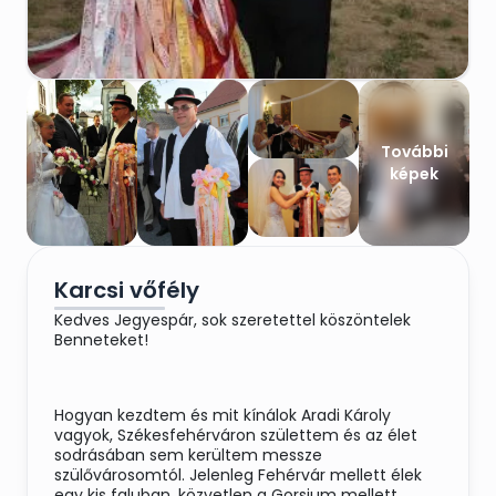
További
képek
Karcsi vőfély
Kedves Jegyespár, sok szeretettel köszöntelek
Benneteket!
Hogyan kezdtem és mit kínálok Aradi Károly
vagyok, Székesfehérváron születtem és az élet
sodrásában sem kerültem messze
szülővárosomtól. Jelenleg Fehérvár mellett élek
egy kis faluban, közvetlen a Gorsium mellett