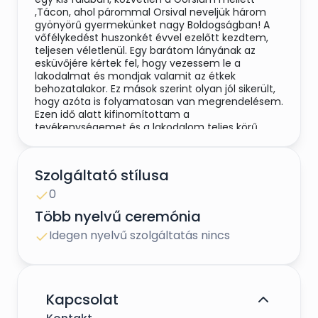
,Tácon, ahol párommal Orsival neveljük három
gyönyörű gyermekünket nagy Boldogságban! A
vőfélykedést huszonkét évvel ezelőtt kezdtem,
teljesen véletlenül. Egy barátom lányának az
esküvőjére kértek fel, hogy vezessem le a
lakodalmat és mondjak valamit az étkek
behozatalakor. Ez mások szerint olyan jól sikerült,
hogy azóta is folyamatosan van megrendelésem.
Ezen idő alatt kifinomítottam a
tevékenységemet és a lakodalom teljes körű
levezénylését vállalom, amely általában a
vőlegény és menyasszony búcsúztatásával,
lánykikéréssel kezdődik. A polgári és egyházi
Szolgáltató stílusa
esküvők alkalmával a násznép és a fotós
segítségére vagyok, hogy minden olajozottan
0
működjön. A vacsora ideje alatt természetesen
Több nyelvű ceremónia
minden fogáshoz és az étkezések alatt is
frappáns, humoros versikék, szövegek hangzanak
Idegen nyelvű szolgáltatás nincs
el. Ezen kívül játékokkal szórakoztatom az ifjú párt
és a násznépet, amikor a zenészek pihennek
kicsit. Természetesen a játékok a jó ízlés határain
belül maradnak és bizonyos sarokpontokat a
fiatal párral is szoktam egyeztetni, hiszen ők
Kapcsolat
ismerik családtagjaikat, hogy milyen igényekkel