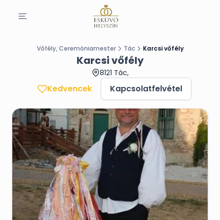
Vőfély, Ceremóniamester
Tác
Karcsi vőfély
Karcsi vőfély
8121 Tác,
Kedvencek
Kapcsolatfelvétel