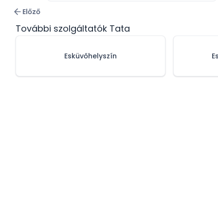
Előző
További szolgáltatók Tata
Esküvőhelyszín
E
Adatvédelmi 