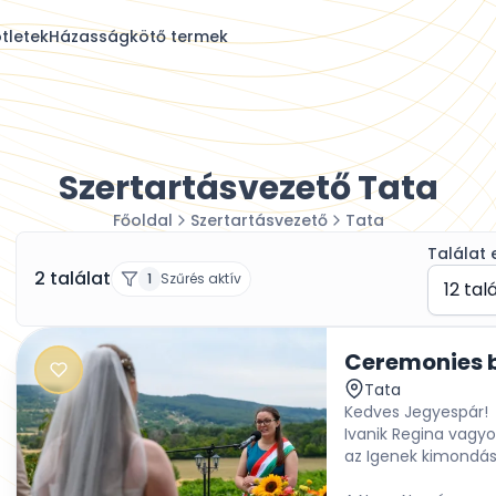
tletek
Házasságkötő termek
Szertartásvezető Tata
Főoldal
Szertartásvezető
Tata
Találat 
2 találat
1
Szűrés aktív
12 tal
Ceremonies 
Tata
Kedves Jegyespár!
Ivanik Regina vagyo
az Igenek kimondása