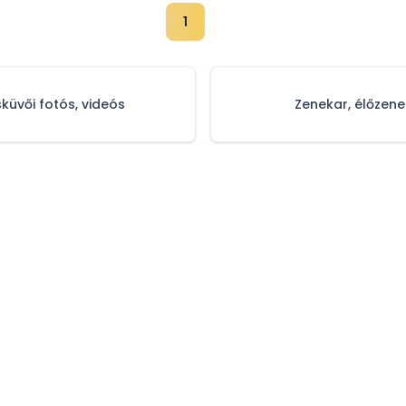
1
sküvői fotós, videós
Zenekar, élőzene
tájékoztató
Impresszum
Médiaajánlat
Sz