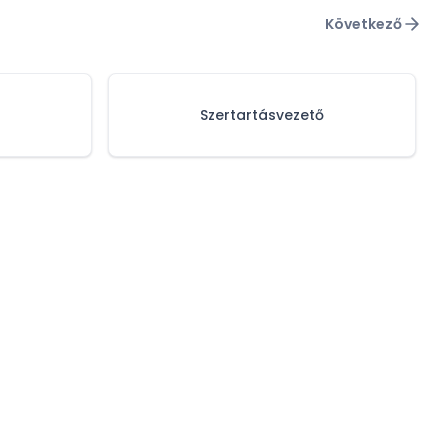
Következő
Szertartásvezető
olgáltatóknak