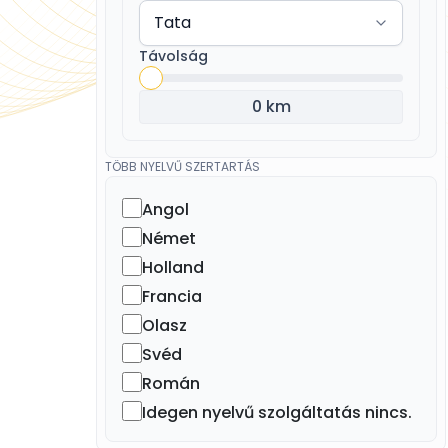
Távolság
0 km
TÖBB NYELVŰ SZERTARTÁS
Angol
Német
Holland
Francia
Olasz
Svéd
Román
Idegen nyelvű szolgáltatás nincs.