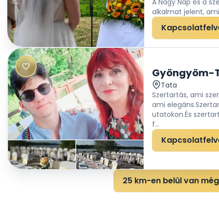
A Nagy Nap és a sz
alkalmat jelent, am
nyújtania. Az esem
Kapcsolatfelv
elképzeléseitek me
Fontosnak tartom, 
ne egy monoton bes
különböző mérföldkö
Gyöngyöm-Tö
valóban élettel teli
Tata
személyiségüket le
Szertartás, ami sze
folyamatos önképzé
Minden egyes szert
ami elegáns.Szertar
beszédtanár segíts
ajándékként és érté
utatokon.És szertart
foglalni. Kíváncsi
f...
történeteteket!
Kapcsolatfelv
25 km-en belül van még 