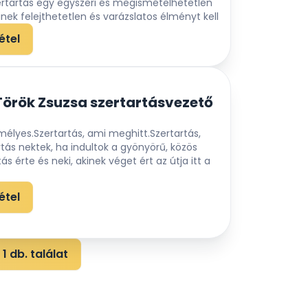
ertartás egy egyszeri és megismételhetetlen
inek felejthetetlen és varázslatos élményt kell
ény egyedülállóságából fakadóan az
étel
gvalósítására fókuszálok maximálisan.
hogy azok a párok, akik engem választanak,
zédként hallgassák vissza szerelmük
veit. Sokkal inkább arra figyelek, hogy
rök Zsuzsa szertartásvezető
, a stílusukat, kapcsolatukat és
festő előadásként hangozzon el. A
mélyes.Szertartás, ami meghitt.Szertartás,
s és fejlődés érdekében időről időre
artásra és szerelmi történetre hatalmas
tás nektek, ha indultok a gyönyörű, közös
égét is igénybe veszem.
kként tekintek, melyet megtisztelő keretbe
ás érte és neki, akinek véget ért az útja itt a
an várom, hogy megismerhessem a Ti
étel
1 db. találat