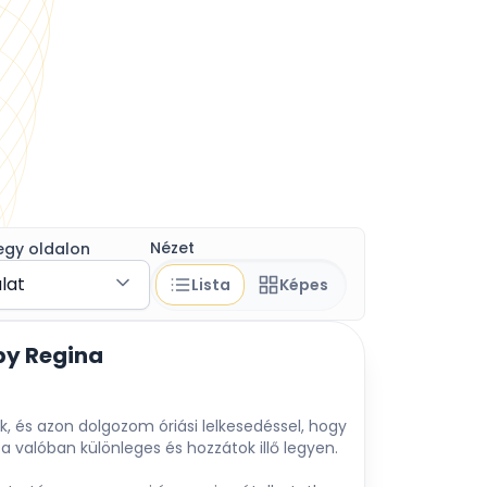
Nézet
egy oldalon
álat
Lista
Képes
by Regina
k, és azon dolgozom óriási lelkesedéssel, hogy
 valóban különleges és hozzátok illő legyen.