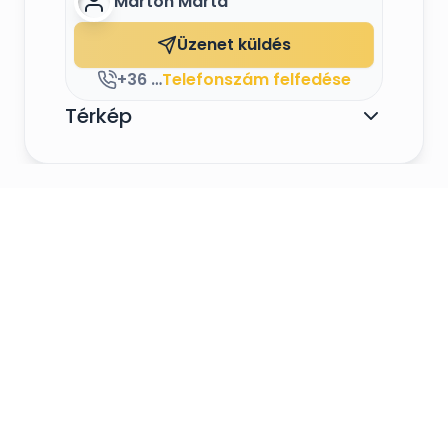
Marton Márta
Üzenet küldés
+36 70 931 1646
Telefonszám felfedése
Térkép