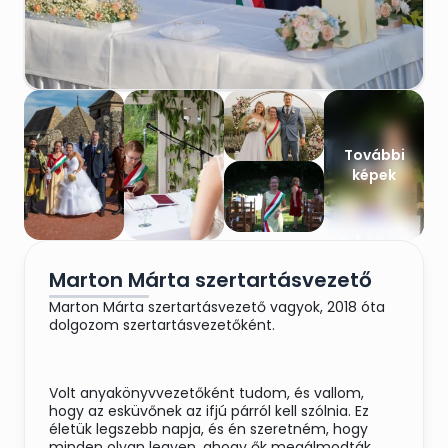
További
képek
Marton Márta szertartásvezető
Marton Márta szertartásvezető vagyok, 2018 óta
dolgozom szertartásvezetőként.
Volt anyakönyvvezetőként tudom, és vallom,
hogy az esküvőnek az ifjú párról kell szólnia. Ez
életük legszebb napja, és én szeretném, hogy
minden olyan legyen, ahogy ők megálmodták.