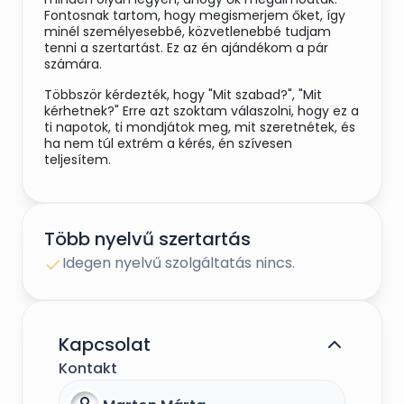
Fontosnak tartom, hogy megismerjem őket, így
minél személyesebbé, közvetlenebbé tudjam
tenni a szertartást. Ez az én ajándékom a pár
számára.
Többször kérdezték, hogy "Mit szabad?", "Mit
kérhetnek?" Erre azt szoktam válaszolni, hogy ez a
ti napotok, ti mondjátok meg, mit szeretnétek, és
ha nem túl extrém a kérés, én szívesen
teljesítem.
Szertartásvezetőként vállalom, hogy ott, és akkor
Több nyelvű szertartás
is megtartom a nem hivatalos ceremóniát, ahol,
és amikor az anyakönyvvezető nem tudja.
Idegen nyelvű szolgáltatás nincs.
Veszprém megyében, Sümeg mellett élek,
működési területem Zala és Veszprém, valamint
Vas megye, esetleg a Balaton-part.
Kapcsolat
Kontakt