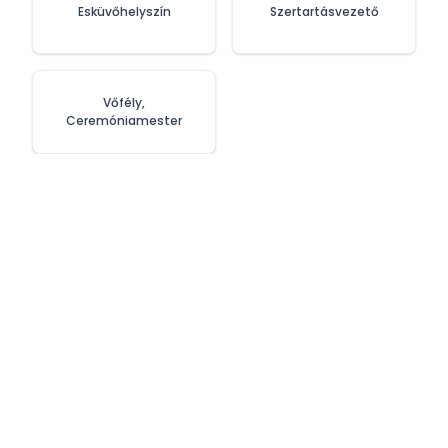
Esküvőhelyszín
Szertartásvezető
Vőfély,
Ceremóniamester