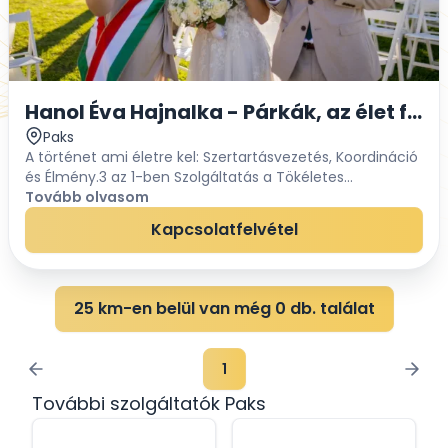
Hanol Éva Hajnalka - Párkák, az élet fon
Paks
A történet ami életre kel: Szertartásvezetés, Koordináció
és Élmény.3 az 1-ben Szolgáltatás a Tökéletes
Esküvőért! Képzelj el egy klasszikus szertartást, ami
Tovább olvasom
maga a letisztult elegancia, vagy ép...
Kapcsolatfelvétel
25 km-en belül van még 0 db. találat
1
További szolgáltatók Paks