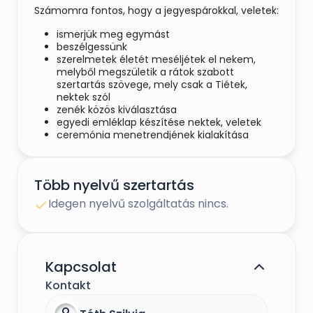
Számomra fontos, hogy a jegyespárokkal, veletek:
ismerjük meg egymást
beszélgessünk
szerelmetek életét meséljétek el nekem,
melyből megszületik a rátok szabott
szertartás szövege, mely csak a Tiétek,
nektek szól
zenék közös kiválasztása
egyedi emléklap készítése nektek, veletek
ceremónia menetrendjének kialakítása
lakatceremónia, kötélceremóni,
olajfaceremóni különleges tálalása,
levezetése
Több nyelvű szertartás
a nagy napon támaszotok lenni mosollyal,
nyugalommal
Idegen nyelvű szolgáltatás nincs.
Főállásban pedagógusként dolgozom és
újságíróként is tevékenykedem. Gyermekkorom
óta vonz a színjáték, a szónoklatok, a prózai
szövegek és a szerelmes versek világa. Ifjú
Kapcsolat
felnőttként színjátszókör tagja voltam, számos
Kontakt
versenyről hoztam el a jól megérdemelt
győzelmet. Ez a közszereplés felnőtt koromban is
megmaradt és jelenleg is aktívan tevékenykedek.