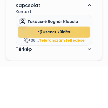
Szertatásaink magyar, angol és német 
Kapcsolat
nyelven is kérhetőek!
Kontakt
Takácsné Bognár Klaudia
Üzenet küldés
+36 20 56 38 502
Telefonszám felfedése
Térkép