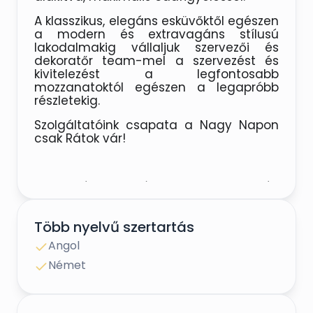
A klasszikus, elegáns esküvőktől egészen 
a modern és extravagáns stílusú 
lakodalmakig vállaljuk szervezői és 
dekoratőr team-mel a szervezést és 
kivitelezést a legfontosabb 
mozzanatoktól egészen a legapróbb 
részletekig.
Szolgáltatóink csapata a Nagy Napon 
csak Rátok vár!
Szertartásvezetőként a polgári 
ceremónia különlegességét, 
egyediségét tudom számotokra 
Több nyelvű szertartás
garantálni. 
A legújabb trendeknek 
megfelelő szertartások mellett a 
Angol
hagyományos gyertyaceremóniát és a 
Német
töretlen sikernek örvendő homokszórást 
is kéréseteknek megfelelően biztosítjuk, 
minden kellékkel együtt!