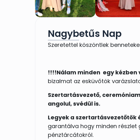
Nagybetűs Nap
Szeretettel köszöntlek benneteke
!!!!Nálam minden egy kézben 
bizalmat az esküvőtök varázslato
Szertartásvezető, ceremóniame
angolul, svédül is.
Legyek a szertartásvezetőtök
garantálva hogy minden részlet
pénztárcátokról.