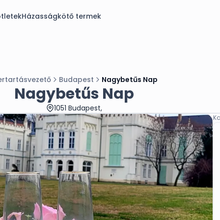
tletek
Házasságkötő termek
ertartásvezető
Budapest
Nagybetűs Nap
Nagybetűs Nap
1051 Budapest,
Ka