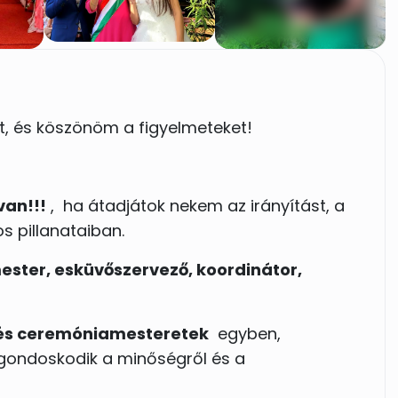
t, és köszönöm a figyelmeteket!
van!!!
, ha átadjátok nekem az irányítást, a
s pillanataiban.
ster, esküvőszervező, koordinátor,
 és ceremóniamesteretek
egyben,
 gondoskodik a minőségről és a