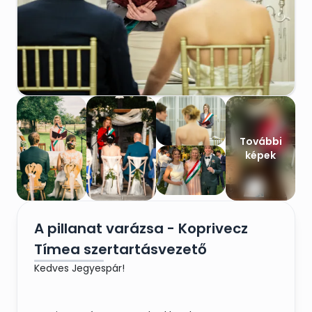
További
képek
A pillanat varázsa - Koprivecz
Tímea szertartásvezető
Kedves Jegyespár!