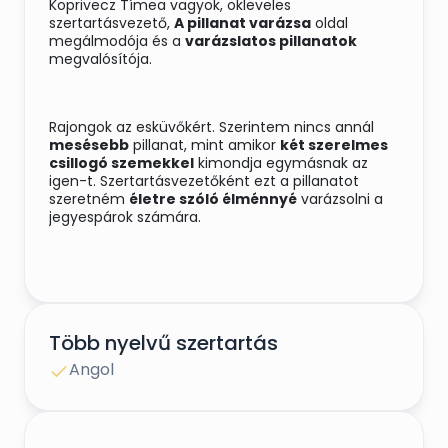
Koprivecz Tímea vagyok, okleveles
szertartásvezető,
A pillanat varázsa
oldal
megálmodója és a
varázslatos pillanatok
megvalósítója.
Rajongok az esküvőkért. Szerintem nincs annál
mesésebb
pillanat, mint amikor
két szerelmes
csillogó szemekkel
kimondja egymásnak az
igen-t. Szertartásvezetőként ezt a pillanatot
szeretném
életre szóló élménnyé
varázsolni a
jegyespárok számára.
Elsődleges célom, hogy a Nagy Napotok
legfontosabb fél óráját megtöltsem
érzelmekkel
. Ahogy a
nevetésnek
, úgy az
örömkönnyeknek
Több nyelvű szertartás
is helye van egy esküvői
szertartáson. Az én dolgom pedig az, hogy
Angol
előcsalogassam mindkettőt Belőletek és a
násznépből egyaránt egy igazán
személyre
szabott
beszéddel.