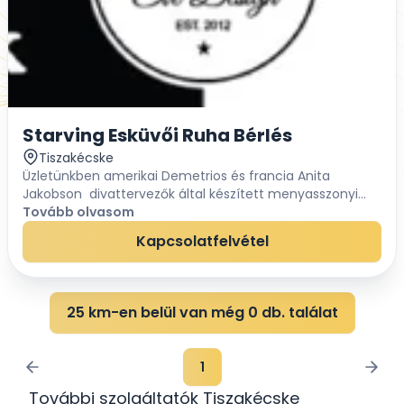
Starving Esküvői Ruha Bérlés
Tiszakécske
Üzletünkben amerikai Demetrios és francia Anita
Jakobson divattervezők által készített menyasszonyi
ruhákat kínálunk bérelhető rendszerben. Esküvői ruha
Tovább olvasom
bérlés árak: 25000,-Ft-tól - 55000,-Ft-ig. A...
Kapcsolatfelvétel
25 km-en belül van még 0 db. találat
1
További szolgáltatók Tiszakécske