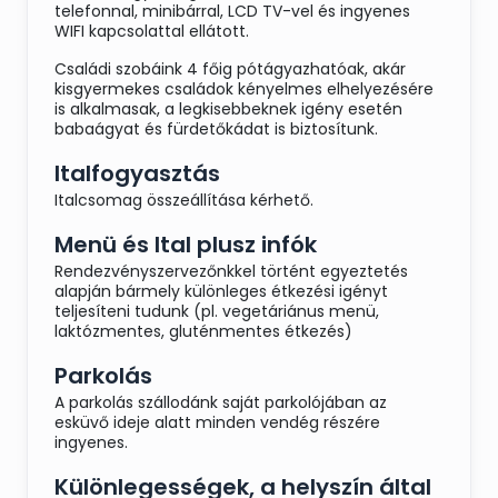
telefonnal, minibárral, LCD TV-vel és ingyenes
WIFI kapcsolattal ellátott.
Családi szobáink 4 főig pótágyazhatóak, akár
kisgyermekes családok kényelmes elhelyezésére
is alkalmasak, a legkisebbeknek igény esetén
babaágyat és fürdetőkádat is biztosítunk.
Italfogyasztás
Italcsomag összeállítása kérhető.
Menü és Ital plusz infók
Rendezvényszervezőnkkel történt egyeztetés
alapján bármely különleges étkezési igényt
teljesíteni tudunk (pl. vegetáriánus menü,
laktózmentes, gluténmentes étkezés)
Parkolás
A parkolás szállodánk saját parkolójában az
esküvő ideje alatt minden vendég részére
ingyenes.
Különlegességek, a helyszín által