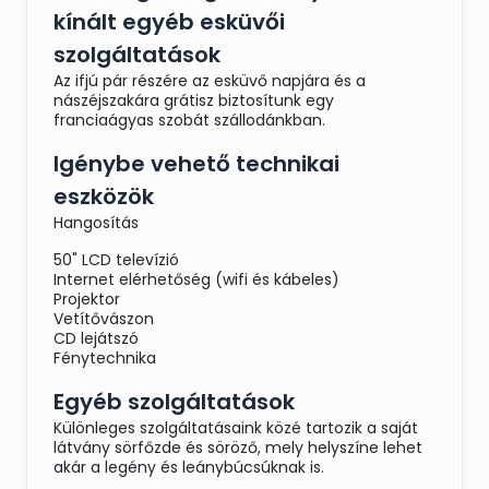
kínált egyéb esküvői
szolgáltatások
Az ifjú pár részére az esküvő napjára és a
nászéjszakára grátisz biztosítunk egy
franciaágyas szobát szállodánkban.
Igénybe vehető technikai
eszközök
Hangosítás
50" LCD televízió
Internet elérhetőség (wifi és kábeles)
Projektor
Vetítővászon
CD lejátszó
Fénytechnika
Egyéb szolgáltatások
Különleges szolgáltatásaink közé tartozik a saját
látvány sörfőzde és söröző, mely helyszíne lehet
akár a legény és leánybúcsúknak is.