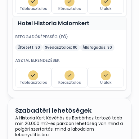
·
Teljeskörű rendezvényszervezési
tanácsadás
Táblaasztalos
Körasztalos
U alak
Hotel Historia Malomkert
BEFOGADÓKÉPESSÉG (FŐ)
Ültetett:
80
Svédasztalos:
80
Állófogadás:
80
ASZTAL ELRENDEZÉSEK
Táblaasztalos
Körasztalos
U alak
Szabadtéri lehetőségek
A Historia Kert Kávéház és Borbárhoz tartozó több
min 20.000 m2-es parkban lehetőség van mind a
polgári szertartás, mind a lakodalom
lebonyolítására