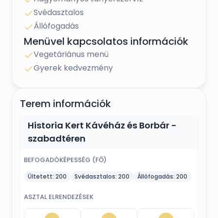
·
A násznép részére kedvezményes
Svédasztalos
szobaárak
Állófogadás
·
Négycsillagos szállodai szolgáltatások
Menüvel kapcsolatos információk
·
Egyedi menüajánlatok: hagyományos,
Vegetáriánus menü
nemzetközi, akár diéták és ételallergiák esetére is
Gyerek kedvezmény
·
Személyre szabott alkoholmentes és
alkoholos italcsomagok
Terem információk
·
Gyermekkedvezmények
·
Esküvői torta cukrászatunkból
Historia Kert Kávéház és Borbár -
·
Körasztalos vagy táblaasztalos elrendezés
szabadtéren
·
Kreatív fotózás óriási parkunk, a Historia Kert
BEFOGADÓKÉPESSÉG (FŐ)
területén
Ültetett:
200
Svédasztalos:
200
Állófogadás:
200
·
Díjmentes parkolási lehetőség
·
Igény esetén: hangosítás, fénytechnika,
ASZTAL ELRENDEZÉSEK
projektor, Wi-Fi