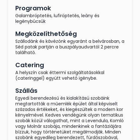
Programok
Galambröptetés, lufiröptetés, leány és
legénybúcsúk
Megközelíthetőség
Szállodánk és kávézónk egyaránt a belvárosban, a
Séd patak partján a buszpályaudvartól 2 percre
található.
Catering
A helyszín csak éttermi szolgáltatásokkal
(cateringgel) együtt vehető igénybe.
Szállás
Egyedi berendezésű és kialakítású szobáink
megtartották a műemlék épület által képviselt
százados értékeket, és kiegészültek a modern kor
kényelmével. Kedves vendégünk olyan tematikus
szobák közül válogathat, mint a Levendula, Komló
vagy Molnár szobája, mindenkinek a fantáziájára
bízzuk, hogy történetüket megálmodják. Minden
szobánk egyedileg berendezett, fürdőszobával,