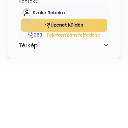
Kontakt
Szőke Rebeka
Üzenet küldés
0630/251-3453
Telefonszám felfedése
Térkép