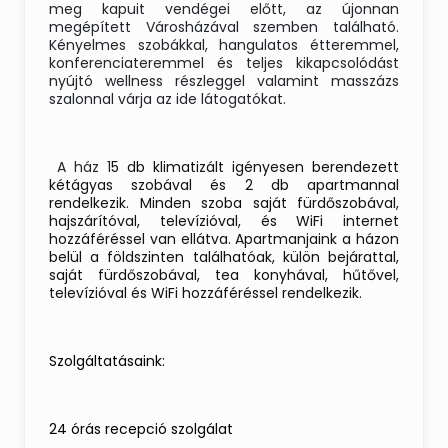
meg kapuit vendégei előtt, az újonnan
megépített Városházával szemben található.
Kényelmes szobákkal, hangulatos étteremmel,
konferenciateremmel és teljes kikapcsolódást
nyújtó wellness részleggel valamint masszázs
szalonnal várja az ide látogatókat.
A ház 1
5 db klimatizált igényesen berendezett
kétágyas szobával és 2 db apartmannal
rendelkezik. Minden szoba saját fürdőszobával,
hajszárítóval, televízióval, és WiFi internet
hozzáféréssel van ellátva. Apartmanjaink a házon
belül a földszinten találhatóak, külön bejárattal,
saját fürdőszobával, tea konyhával, hűtővel,
televízióval és WiFi hozzáféréssel rendelkezik.
Szolgáltatásaink:
24 órás recepció szolgálat