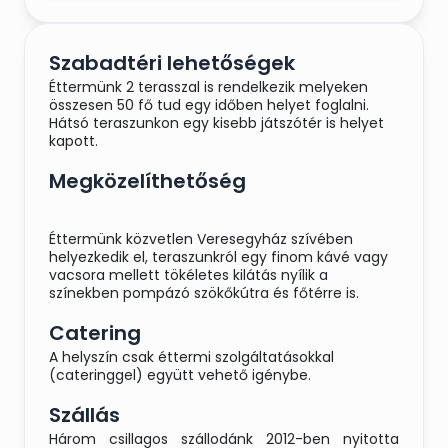
Szabadtéri lehetőségek
Éttermünk 2 terasszal is rendelkezik melyeken
összesen 50 fő tud egy időben helyet foglalni.
Hátsó teraszunkon egy kisebb játszótér is helyet
kapott.
Megközelíthetőség
Éttermünk közvetlen Veresegyház szívében
helyezkedik el, teraszunkról egy finom kávé vagy
vacsora mellett tökéletes kilátás nyílik a
színekben pompázó szökőkútra és főtérre is.
Catering
A helyszín csak éttermi szolgáltatásokkal
(cateringgel) együtt vehető igénybe.
Szállás
Három csillagos szállodánk 2012-ben nyitotta