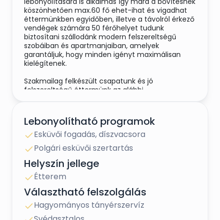
lebonyolítására is alkalmas így mára a bővítésnek
köszönhetően max.60 fő ehet-ihat és vigadhat
éttermünkben egyidőben, illetve a távolról érkező
vendégek számára 50 férőhelyet tudunk
biztosítani szállodánk modern felszereltségű
szobáiban és apartmanjaiban, amelyek
garantáljuk, hogy minden igényt maximálisan
kielégítenek.
Szakmailag felkészült csapatunk és jó
felszereltségű éttermünk az alábbi
szolgáltatásokkal áll rendelkezésetekre:
• Gyermeksarok
Lebonyolítható programok
• Exkluzív helyszín
Esküvői fogadás, díszvacsora
• Vetítési lehetőség
• Hangulatos terasz
Polgári esküvői szertartás
• Parkolási lehetőség
• Egyedi dekorálhatóság
Helyszín jellege
• Egyedi igények kielégítése
Étterem
• Ingyenes Wi-Fi elérhetőség
• Légkondicionált belső terem
Választható felszolgálás
• Bőséges-minőségi étel és ital választék
Hagyományos tányérszervíz
• Különböző felszolgálási módok (Svédasztal,
tálszervíz vagy tányérszervíz)
Svédasztalos