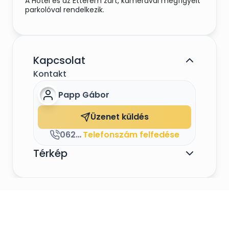
A Hotel és az Étterem zárt, kamerával megfigyelt
parkolóval rendelkezik.
Kapcsolat
Kontakt
Papp Gábor
Üzenet küldés
06202599811
Telefonszám felfedése
Térkép