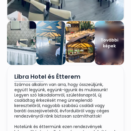
További
képek
Libra Hotel és Étterem
Számos alkalom van arra, hogy összeüljünk,
együtt legyünk, együnk-igyunk és mulassunk!
Legyen szó lakodalomról, születésnapról, új
családtag érkezését meg ünneplendő
keresztelőről, nagyobb szabású családi vagy
baráti összejövetelről, évfordulóról vagy céges
rendezvényről ránk biztosan számíthattok!
Hotelünk és éttermünk ezen rendezvények