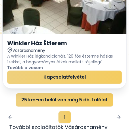
Winkler Ház Étterem
Vásárosnamény
A Winkler Ház légkondicionált, 120 fős étterme házias
ízekkel, a hagyományos étkek mellett tájjellegű
finomságokkal is várja vendégeit. A déli órákban
Tovább olvasom
háromféle menüt szolgálnak fel, s étterméhez kapc...
Kapcsolatfelvétel
25 km-en belül van még 5 db. találat
1
További szolgáltatók Vásárosnamény