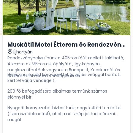
Muskátli Motel Étterem és Rendezvényhá
Újhartyán
Rendezvényhelyszínünk a 405-ös főút mellett található,
4 km-re az M5-ös autópályától, így könnyen
megközelíthetőek vagyunk a Budapest, Kecskemét és
Helyszínünk zöld környezettel, tóval és virággal borított
Szolnok felől érkező vendégeinknek!
kerttel várja vendégeit!
200 fő befogadására alkalmas termünk számos
előnnyel bír.
Nyugodt környezetet biztosítunk, nagy kültéri területtel
(szomszédok nélkül), ahol a násznép jól tudja érezni
magát.