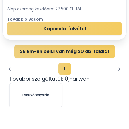
Alap csomag kezdőára: 27.500 Ft-tól
Tovább olvasom
Kapcsolatfelvétel
25 km-en belül van még 20 db. találat
1
További szolgáltatók Újhartyán
Esküvőhelyszín