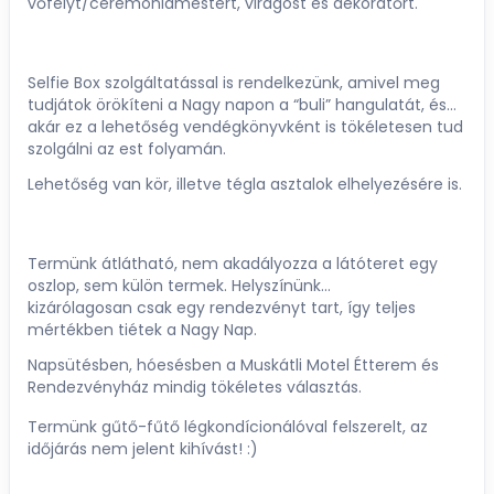
vőfélyt/ceremóniamestert, virágost és dekoratőrt.
Selfie Box szolgáltatással is rendelkezünk, amivel meg
tudjátok örökíteni a Nagy napon a “buli” hangulatát, és
akár ez a lehetőség vendégkönyvként is tökéletesen tud
szolgálni az est folyamán.
Lehetőség van kör, illetve tégla asztalok elhelyezésére is.
Termünk átlátható, nem akadályozza a látóteret egy
oszlop, sem külön termek. Helyszínünk
kizárólagosan csak egy rendezvényt tart, így teljes
mértékben tiétek a Nagy Nap.
Napsütésben, hóesésben a Muskátli Motel Étterem és
Rendezvényház mindig tökéletes választás.
Termünk gűtő-fűtő légkondícionálóval felszerelt, az
időjárás nem jelent kihívást! :)