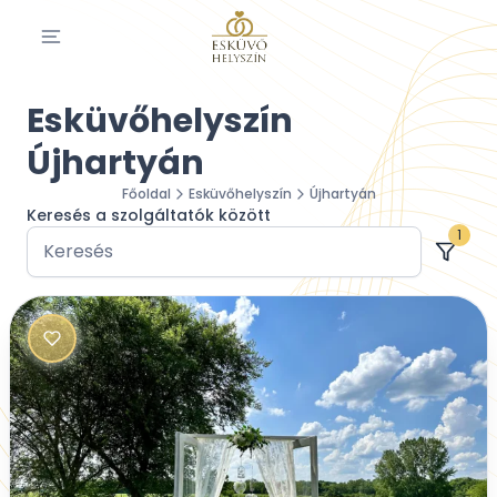
Esküvőhelyszín
Újhartyán
Főoldal
Esküvőhelyszín
Újhartyán
Keresés a szolgáltatók között
1