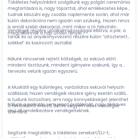
Tökéletes helyszínként szolgálunk egy polgári ceremónia
megtartására is, nagy tóparttal, ahol emlékezetes képek
tudnak készülni egy csodás naplemente során, ahol már
külön dekorációra nem igazán van szükség, .hiszen nincs
is annál szebb dekoráció, mint mikor a tó felszínén
Vendégek részére ülőalkalmatossággal ellátva, a pár, a
megcsillannak a nap utolsó fényei.
tanuk és az anyakönyvvezető részére külön “öltöztetett
székkel” és kasírozott asztallal.
Nálunk nincsenek rejtett költségek, az esküvő előtt
mindent tisztázunk, mindent igényeire szabunk, így a
tervezés velünk igazán egyszerű.
A Muskátli egy különleges, varázslatos esküvői helyszín
szállással, hiszen vendégeik részére igény esetén szállást
is tudunk biztosítani, ami nagy könnyebbséget jelenthet
Nálunk a parkolás sem jelent problémát, nagy térköves
a távolabbról érkező, illetve kisgyermekes vendégek
rész áll rendelkezésre vendégeiteknek.
számára.
Segítünk megtalálni, a tökéletes zenekart/DJ-t,