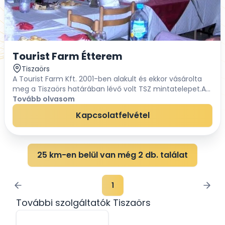
Tourist Farm Étterem
Tiszaörs
A Tourist Farm Kft. 2001-ben alakult és ekkor vásárolta
meg a Tiszaörs határában lévő volt TSZ mintatelepet.Az
ott lévő épületek felújításra kerültek.Későbbiekben új
Tovább olvasom
étterem és látványkonyha lett ki...
Kapcsolatfelvétel
25 km-en belül van még 2 db. találat
1
További szolgáltatók Tiszaörs