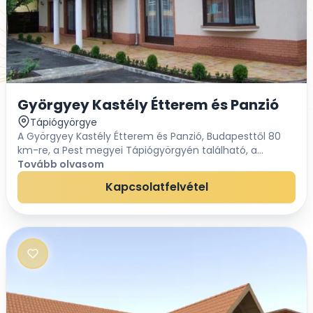
Györgyey Kastély Étterem és Panzió
Tápiógyörgye
A Györgyey Kastély Étterem és Panzió, Budapesttől 80
km-re, a Pest megyei Tápiógyörgyén található, a
Györgyey Kastéllyal szemben. A kastély tulajdonosainak
Tovább olvasom
életét bemutató fotók valamint a Tápió-vidék...
Kapcsolatfelvétel