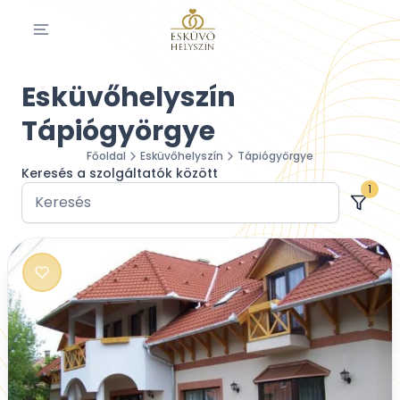
Esküvőhelyszín
Tápiógyörgye
Főoldal
Esküvőhelyszín
Tápiógyörgye
Keresés a szolgáltatók között
1