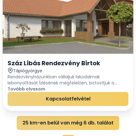
Száz Libás Rendezvény Birtok
Tápiógyörgye
Rendezvényházunkban vállaljuk lakodalmak
lebonyolítását.Ízlésének megfelelően, biztosítjuk a
berendezést, a széknyoknyát, a terítőket, az edényeket,
Tovább olvasom
evőeszközöket. Elkészítjük az állófogadást, a tel...
Kapcsolatfelvétel
25 km-en belül van még 6 db. találat