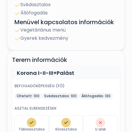
Svédasztalos
Állófogadás
Menüvel kapcsolatos információk
Vegetáriánus menü
Gyerek kedvezmény
Terem információk
Korona I-II-III+Palást
BEFOGADÓKÉPESSÉG (FŐ)
Ültetett:
100
Svédasztalos:
100
Állófogadás:
130
ASZTAL ELRENDEZÉSEK
Táblaasztalos
Körasztalos
U alak