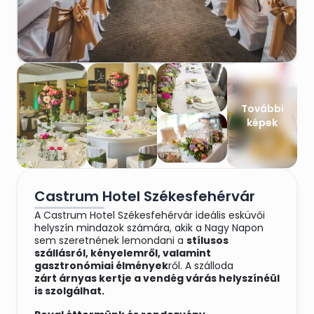
További
képek
Castrum Hotel Székesfehérvár
A Castrum Hotel Székesfehérvár ideális esküvői
helyszín mindazok számára, akik a Nagy Napon
sem szeretnének lemondani a
stílusos
szállásról, kényelemről, valamint
gasztronómiai élmények
ről. A szálloda
zárt árnyas kertje a vendég várás helyszínéül
is szolgálhat.