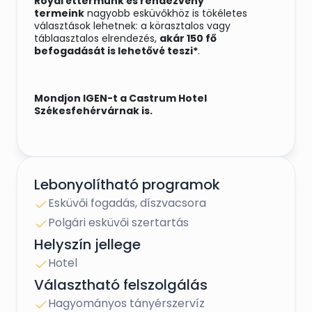
Royal éttermünk és rendezvény
termeink
nagyobb esküvőkhöz is tökéletes
választások lehetnek: a körasztalos vagy
táblaasztalos elrendezés,
akár 150 fő
befogadását is lehetővé teszi*
.
Mondjon IGEN-t a Castrum Hotel
Székesfehérvárnak is.
*Elrendezéstől függően a befogadható létszám is
változhat.
Lebonyolítható programok
Esküvői fogadás, díszvacsora
Polgári esküvői szertartás
Helyszín jellege
Hotel
Választható felszolgálás
Hagyományos tányérszervíz