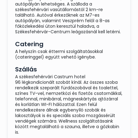
autópályán lehetséges. A szálloda a
székesfehérvári vasútállomástól 2 km-re
található. Autóval érkezőknek az M7-es
autópályán, valamint Veszprém felől a 8-as
főközlekedési úton keresztül haladva, a
Székesfehérvár-Centrum leágazásnál kell letérni.
Catering
A helyszín csak éttermi szolgáltatásokkal
(cateringgel) együtt vehető igénybe.
Szállás
A székesfehérvári Castrum hotel
96 légkondicionált szobát kínál. Az összes szoba
rendelkezik szeparált fürdőszobával és toalettel,
színes TV-vel, nemzetközi és fizetős csatornákkal,
telefonnal, minibárral, mágneskártyás ajtózárral
és korlátlan WI-FI hálózattal. Ezen felül
rendelkezésre állnak egybenyíló szobák és
lakosztályok is és speciális szoba mozgássérült
vendégek számára. Wellness szolgáltatásaink
között megtalálható a szauna, illetve a gőzkabin
is.