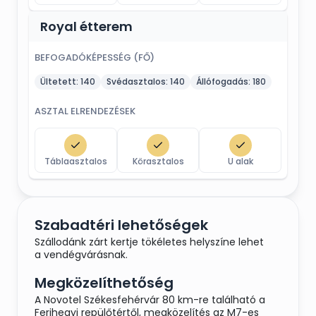
Royal étterem
BEFOGADÓKÉPESSÉG (FŐ)
Ültetett:
140
Svédasztalos:
140
Állófogadás:
180
ASZTAL ELRENDEZÉSEK
Táblaasztalos
Körasztalos
U alak
Szabadtéri lehetőségek
Szállodánk zárt kertje tökéletes helyszíne lehet
a vendégvárásnak.
Megközelíthetőség
A Novotel Székesfehérvár 80 km-re található a
Ferihegyi repülőtértől, megközelítés az M7-es