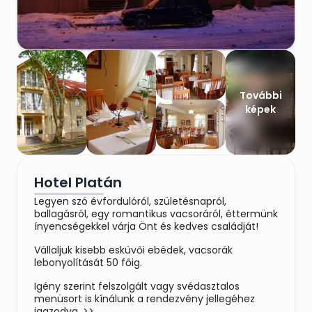
További
képek
Hotel Platán
Legyen szó évfordulóról, születésnapról,
ballagásról, egy romantikus vacsoráról, éttermünk
ínyencségekkel várja Önt és kedves családját!
Vállaljuk kisebb esküvői ebédek, vacsorák
lebonyolítását 50 főig.
Igény szerint felszolgált vagy svédasztalos
menüsort is kínálunk a rendezvény jellegéhez
igazodva.
>
>