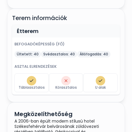
Terem információk
Étterem
BEFOGADÓKÉPESSÉG (FŐ)
Ültetett:
40
Svédasztalos:
40
Állófogadás:
40
ASZTAL ELRENDEZÉSEK
Táblaasztalos
Körasztalos
U alak
Megközelíthetőség
A 2006-ban épült modern stílusú hotel
Székesfehérvár belvárosának zöldövezeti
részében található. Gépkocsival és