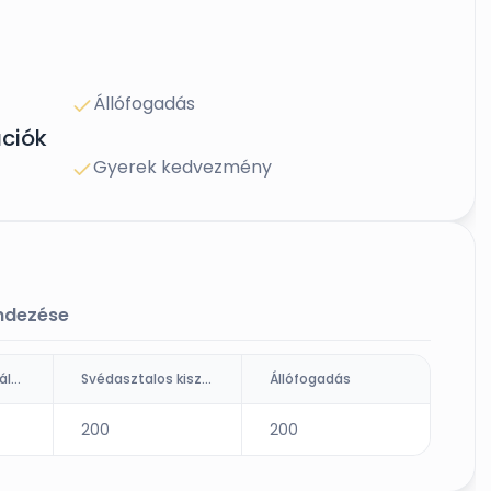
Állófogadás
ciók
Gyerek kedvezmény
endezése
Ültetett kiszolgálás (fő)
Svédasztalos kiszolgálás
Állófogadás
200
200