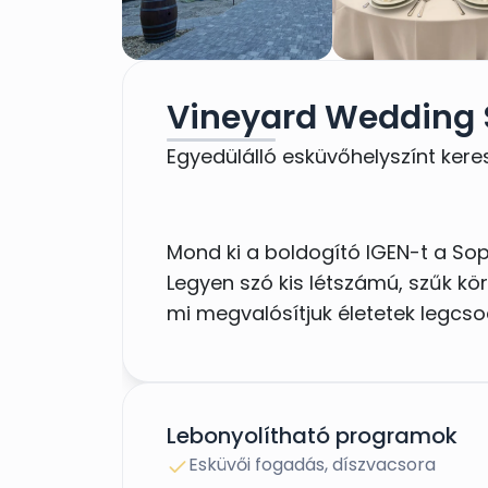
Vineyard Wedding 
Egyedülálló esküvőhelyszínt kere
Mond ki a boldogító IGEN-t a Sop
Legyen szó kis létszámú, szűk kö
mi megvalósítjuk életetek legcs
Lebonyolítható programok
Esküvői fogadás, díszvacsora