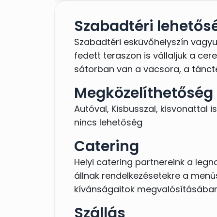
Szabadtéri lehetős
Szabadtéri esküvőhelyszín vagyun
fedett teraszon is vállaljuk a cer
sátorban van a vacsora, a táncté
Megközelíthetőség
Autóval, Kisbusszal, kisvonattal 
nincs lehetőség
Catering
Helyi catering partnereink a le
állnak rendelkezésetekre a menüs
kívánságaitok megvalósításában
Szállás