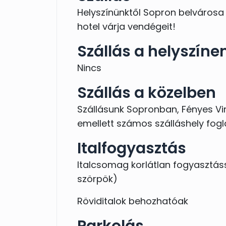
Helyszínünktől Sopron belvárosa
hotel várja vendégeit!
Szállás a helyszíne
Nincs
Szállás a közelben
Szállásunk Sopronban, Fényes Vin
emellett számos szálláshely fogl
Italfogyasztás
Italcsomag korlátlan fogyasztássa
szörpök)
Röviditalok behozhatóak
Parkolás