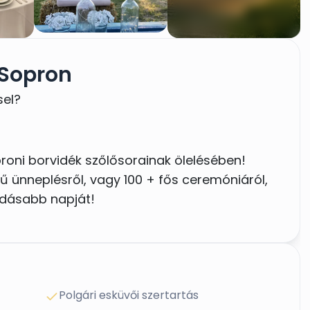
Sopron
sel?
roni borvidék szőlősorainak ölelésében!
rű ünneplésről, vagy 100 + fős ceremóniáról,
odásabb napját!
Polgári esküvői szertartás