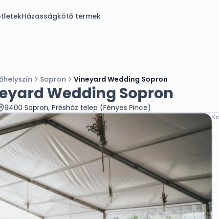
tletek
Házasságkötő termek
őhelyszín
Sopron
Vineyard Wedding Sopron
eyard Wedding Sopron
9400 Sopron, Présház telep (Fényes Pince)
Ka