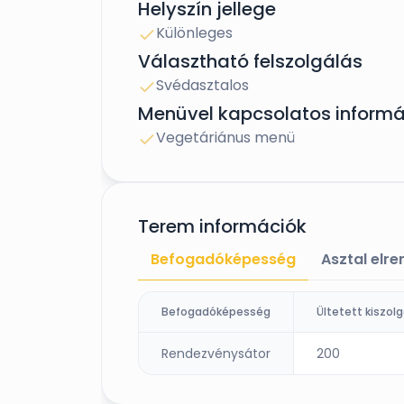
Helyszín jellege
Különleges
Választható felszolgálás
Svédasztalos
Menüvel kapcsolatos informá
Vegetáriánus menü
Terem információk
Befogadóképesség
Asztal elr
Befogadóképesség
Rendezvénysátor
200