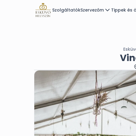
Szolgáltatók
Szervezőm
Tippek és ö
Esküv
Vin