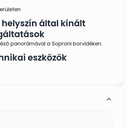
területen
helyszín által kínált
gáltatások
 néző panorámával a Soproni borvidéken.
hnikai eszközök