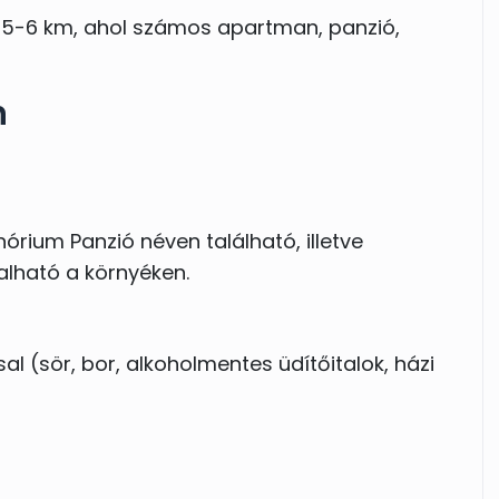
 5-6 km, ahol számos apartman, panzió,
n
órium Panzió néven található, illetve
alható a környéken.
l (sör, bor, alkoholmentes üdítőitalok, házi