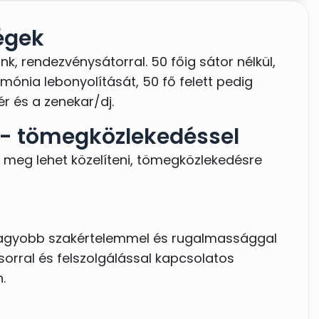
égek
k, rendezvénysátorral. 50 főig sátor nélkül,
emónia lebonyolítását, 50 fő felett pedig
r és a zenekar/dj.
 - tömegközlekedéssel
is meg lehet közelíteni, tömegközlekedésre
gnagyobb szakértelemmel és rugalmassággal
orral és felszolgálással kapcsolatos
.