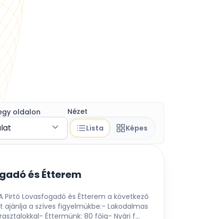
Nézet
egy oldalon
álat
Lista
Képes
ogadó és Étterem
 A Pirtó Lovasfogadó és Étterem a következő
t ajánlja a szíves figyelmükbe:- Lakodalmas
rasztalokkal- Éttermünk: 80 főig- Nyári f...