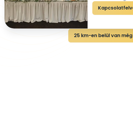
Kapcsolatfelv
25 km-en belül van még 