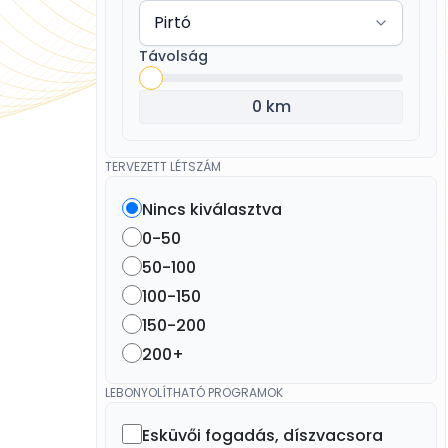
Távolság
0 km
TERVEZETT LÉTSZÁM
Nincs kiválasztva
0-50
50-100
100-150
150-200
200+
LEBONYOLÍTHATÓ PROGRAMOK
Esküvői fogadás, díszvacsora