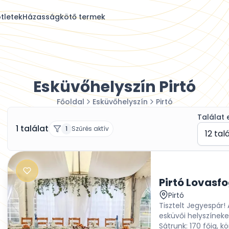
tletek
Házasságkötő termek
Esküvőhelyszín Pirtó
Főoldal
Esküvőhelyszín
Pirtó
Találat 
1 találat
1
Szűrés aktív
12 tal
Pirtó Lovasf
Pirtó
Tisztelt Jegyespár!
esküvői helyszíneke
Sátrunk: 170 főig, kö