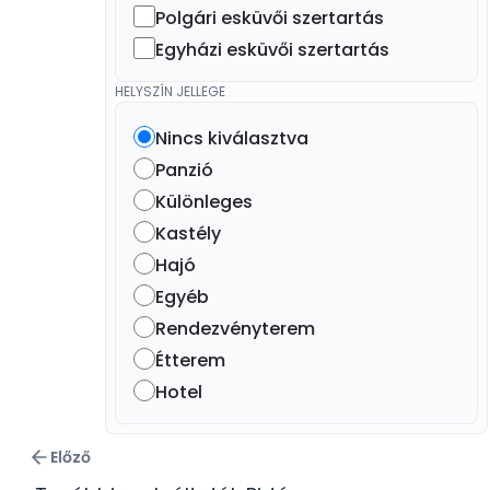
Polgári esküvői szertartás
Egyházi esküvői szertartás
HELYSZÍN JELLEGE
Nincs kiválasztva
Panzió
Különleges
Kastély
Hajó
Egyéb
Rendezvényterem
Étterem
Hotel
Előző