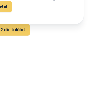
étel
2 db. találat