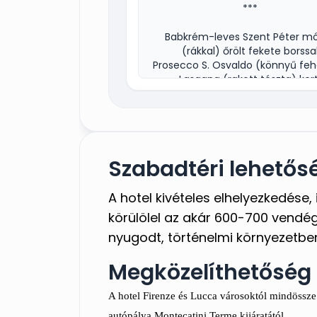
***
Babkrém-leves Szent Péter m
(rákkal) őrölt fekete borssa
Prosecco S. Osvaldo (könnyű feh
Lasagna (rakott tészta) kert
fűszerezéssel
Principessa Gavi (Villa Banfi 
Montalcino)
***
Szabadtéri lehetős
Bélszín-rombusz burgonya-ág
paradicsommal és ropogós fe
A hotel kivételes elhelyezkedése,
olívával
körülölel az akár 600-700 vendé
Le Rime (Villa Banfi di Montalc
nyugodt, történelmi környezetben
***
Megközelíthetőség
Borjúsült zöldségkompozícióva
pisztáciával
A hotel Firenze és Lucca városoktól mindössz
Chianti San Felice
autópálya Montecatini Terme kijáratától.