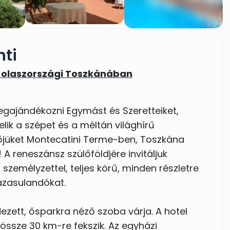
nti
 olaszországi Toszkánában
gajándékozni Egymást és Szeretteiket,
elik a szépet és a méltán világhírű
őjüket Montecatini Terme-ben, Toszkána
 reneszánsz szülőföldjére invitáljuk
személyzettel, teljes körű, minden részletre
Házasulandókat.
zett, ősparkra néző szoba várja. A hotel
össze 30 km-re fekszik. Az egyházi