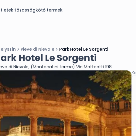
tletek
Házasságkötő termek
elyszín
Pieve di Nievole
Park Hotel Le Sorgenti
ark Hotel Le Sorgenti
ieve di Nievole, (Montecatini terme) Via Matteotti 198
Ka