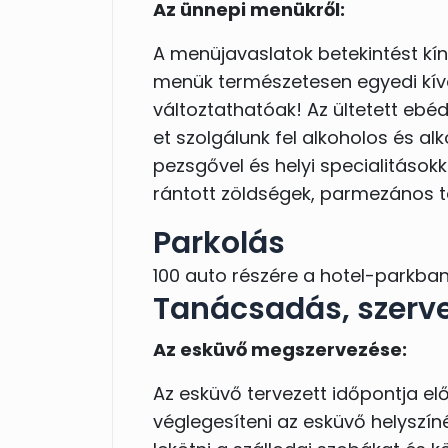
Az ünnepi menükről:
A menüjavaslatok betekintést kí
menük természetesen egyedi kívá
változtathatóak! Az ültetett ebéd
et szolgálunk fel alkoholos és alk
pezsgővel és helyi specialitásokk
rántott zöldségek, parmezános t
Parkolás
100 auto részére a hotel-parkba
Tanácsadás, szerv
Az esküvő megszervezése:
Az esküvő tervezett időpontja el
véglegesíteni az esküvő helyszín