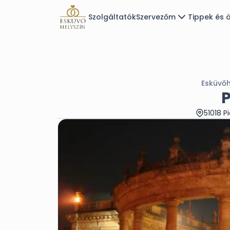
Szolgáltatók
Szervezőm
Tippek és ö
Esküvőh
P
51018 P