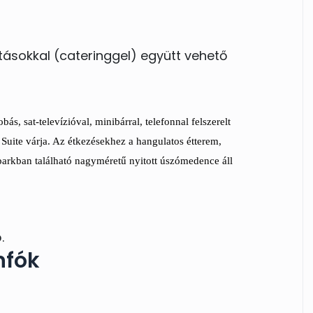
l és
atásokkal (cateringgel) együtt vehető
s, sat-televízióval, minibárral, telefonnal felszerelt
 Suite várja. Az étkezésekhez a hangulatos étterem,
ősparkban található nagyméretű nyitott úszómedence áll
.
nfók