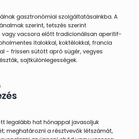
nálnak gasztronómiai szolgáltatásainkba. A
nalmak szerint, tetszés szerint
 vagy vacsora előtt tradicionálisan aperitif-
oholmentes italokkal, koktélokkal, francia
al - frissen sütött apró sügér, vegyes
észták, sajtkülönlegességek.
n
ezés
őtt legalább hat hónappal javasoljuk
ét; meghatározni a résztvevők létszámát,