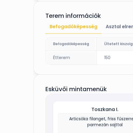
Terem információk
Befogadóképesség
Asztal elr
Befogadóképesség
Étterem
150
Esküvői mintamenük
Toszkana I.
Articsóka filanget, friss fűszerr
parmezán sajttal