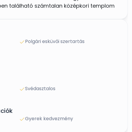
ben található számtalan középkori templom
ás lebonyolításához szükséges iratok
tást megadunk. A hotel kivételes
0 éves épület, melyet körülölel az akár 600-
 4 hektáros őspark, nyugodt, történelmi
Polgári esküvői szertartás
esz lehetővé.
Svédasztalos
ciók
Gyerek kedvezmény