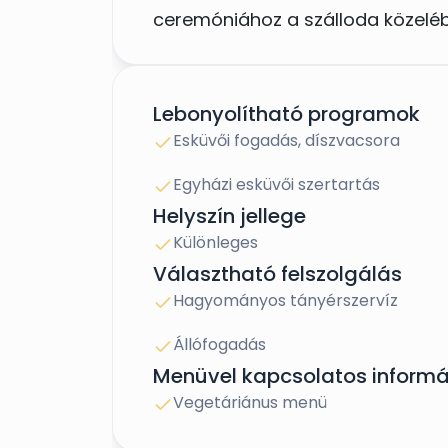
ceremóniához a szálloda közelé
adhat helyet. A polgári szertart
beszerzéséhez minden felvilágosí
elhelyezkedése, illetve maga a 40
Lebonyolítható programok
700 vendég fogadására alkalmas
Esküvői fogadás, díszvacsora
környezetben történő ünneplést t
Egyházi esküvői szertartás
Helyszín jellege
***NÁSZUTAS AJÁNLATUNK***
Különleges
Választható felszolgálás
Hagyományos tányérszervíz
Állófogadás
Menüvel kapcsolatos informá
Vegetáriánus menü