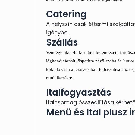
***
Catering
Esküvői torta Chantilly krémme
A helyszín csak éttermi szolgált
csokoládé darabkákkal
Moscato di Borgo Imperiale
igénybe.
Szállás
Vendégeinket 48 korhűen berendezett, fürdőszobá
légkondicionált, ősparkra néző szoba és Junior
koktélozásra a teraszos bár, felfrissülésre az 
rendelkezésre.
Italfogyasztás
Italcsomag összeállítása kérhető
Menü és Ital plusz i