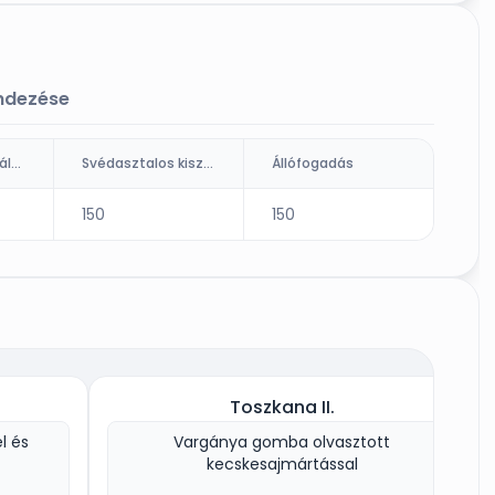
endezése
Ültetett kiszolgálás (fő)
Svédasztalos kiszolgálás
Állófogadás
150
150
Toszkana II.
el és
Vargánya gomba olvasztott
kecskesajmártással