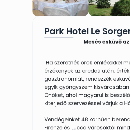
Park Hotel Le Sorge
Mesés esküvő az
Ha szeretnék örök emlékekkel me
érzékenyek az eredeti után, érték
gasztronómiát, rendezzék esküv
egyik gyöngyszem kisvárosában! A
Önöket, ahol magyarul is beszélő 
kiterjedő szervezéssel várjuk a 
Vendégeinket 48 korhűen berende
Firenze és Lucca városoktól mind