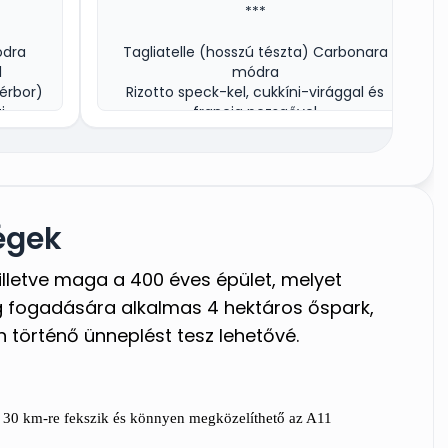
***
ódra
Tagliatelle (hosszú tészta) Carbonara
l
módra
érbor)
Rizotto speck-kel, cukkíni-virággal és
i
francia pezsgővel
di
***
Borjúbélszín látvány grillezéssel
narancsgerezdekre vágott sült
égek
burgonyával
yon,
Vegyes saláta balzsamecettel
kete
 illetve maga a 400 éves épület, melyet
***
g fogadására alkalmas 4 hektáros őspark,
ino)
Esküvői torta
 történő ünneplést tesz lehetővé.
Karamellezett vegyes mignon
Chianti borválogatás (3 fajta fehér- és
l és
vörösbor vegyesen)
e 30 km-re fekszik és könnyen megközelíthető az A11