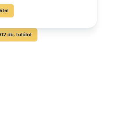
étel
02 db. találat