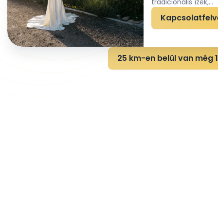
tradicionális ízek,...
Kapcsolatfelv
25 km-en belül van még 1