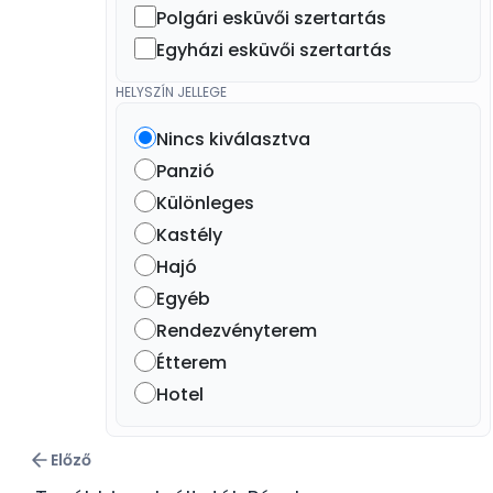
Polgári esküvői szertartás
Egyházi esküvői szertartás
HELYSZÍN JELLEGE
Nincs kiválasztva
Panzió
Különleges
Kastély
Hajó
Egyéb
Rendezvényterem
Étterem
Hotel
Előző