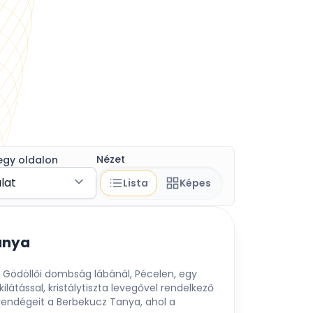
Nézet
egy oldalon
álat
Lista
Képes
anya
a Gödöllői dombság lábánál, Pécelen, egy
látással, kristálytiszta levegővel rendelkező
vendégeit a Berbekucz Tanya, ahol a