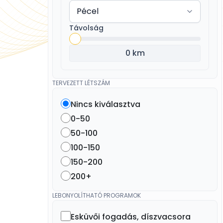
Távolság
0 km
TERVEZETT LÉTSZÁM
Nincs kiválasztva
0-50
50-100
100-150
150-200
200+
LEBONYOLÍTHATÓ PROGRAMOK
Esküvői fogadás, díszvacsora