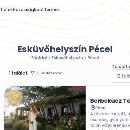
tletek
Házasságkötő termek
Esküvőhelyszín Pécel
Főoldal
Esküvőhelyszín
Pécel
Találat 
1 találat
1
Szűrés aktív
12 tal
Berbekucz T
Pécel
A főváros mellett, 
csöndes, gyönyörű ki
tájon várja leendő 