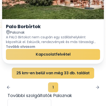
Palo Borbirtok
Paloznak
A PALO Birtokot nem csupán egy szálláshelyként
képzeltük el. Esküvők, rendezvények és más társasági
események, ünnepek helyszíneként is biztosítjuk
Tovább olvasom
közösségi élmények számára a teret és a lehetőséget....
Kapcsolatfelvétel
25 km-en belül van még 33 db. találat
1
További szolgáltatók Paloznak