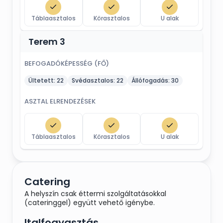
Táblaasztalos
Körasztalos
U alak
Terem 3
BEFOGADÓKÉPESSÉG (FŐ)
Ültetett:
22
Svédasztalos:
22
Állófogadás:
30
ASZTAL ELRENDEZÉSEK
Táblaasztalos
Körasztalos
U alak
Catering
A helyszín csak éttermi szolgáltatásokkal
(cateringgel) együtt vehető igénybe.
Italfogyasztás