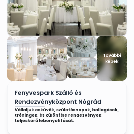
További
képek
Fenyvespark Szálló és
Rendezvényközpont Nógrád
Vállaljuk esküvők, születésnapok, ballagások,
tréningek, és különféle rendezvények
teljeskörű lebonyolítását.