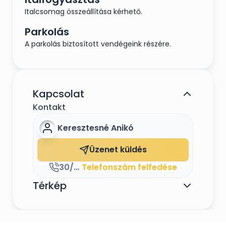
Italcsomag összeállítása kérhető.
Parkolás
A parkolás biztosított vendégeink részére.
Kapcsolat
Kontakt
Keresztesné Anikó
Üzenet küldés
30/919-2555
Telefonszám felfedése
Térkép